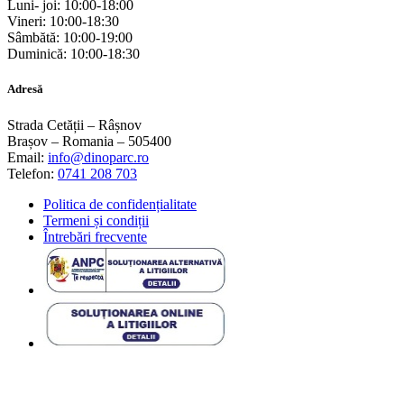
Luni- joi: 10:00-18:00
Vineri: 10:00-18:30
Sâmbătă: 10:00-19:00
Duminică: 10:00-18:30
Adresă
Strada Cetății – Râșnov
Brașov – Romania – 505400
Email:
info@dinoparc.ro
Telefon:
0741 208 703
Politica de confidențialitate
Termeni și condiții
Întrebări frecvente