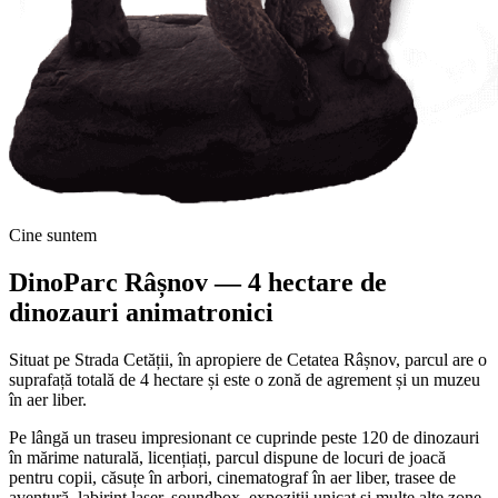
Cine suntem
DinoParc Râșnov — 4 hectare de
dinozauri animatronici
Situat pe Strada Cetății, în apropiere de Cetatea Râșnov, parcul are o
suprafață totală de 4 hectare și este o zonă de agrement și un muzeu
în aer liber.
Pe lângă un traseu impresionant ce cuprinde peste 120 de dinozauri
în mărime naturală, licențiați, parcul dispune de locuri de joacă
pentru copii, căsuțe în arbori, cinematograf în aer liber, trasee de
aventură, labirint laser, soundbox, expoziții unicat și multe alte zone