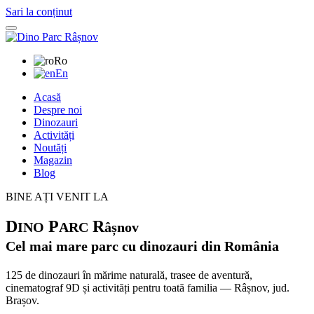
Sari la conținut
Ro
En
Acasă
Despre noi
Dinozauri
Activități
Noutăți
Magazin
Blog
BINE AȚI VENIT LA
D
P
R
INO
ARC
âșnov
Cel mai mare parc cu dinozauri din România
125 de dinozauri în mărime naturală, trasee de aventură,
cinematograf 9D și activități pentru toată familia — Râșnov, jud.
Brașov.