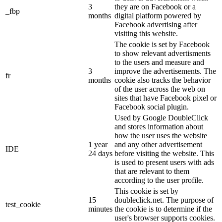
3
they are on Facebook or a
_fbp
months
digital platform powered by
Facebook advertising after
visiting this website.
The cookie is set by Facebook
to show relevant advertisments
to the users and measure and
3
improve the advertisements. The
fr
months
cookie also tracks the behavior
of the user across the web on
sites that have Facebook pixel or
Facebook social plugin.
Used by Google DoubleClick
and stores information about
how the user uses the website
1 year
and any other advertisement
IDE
24 days
before visiting the website. This
is used to present users with ads
that are relevant to them
according to the user profile.
This cookie is set by
15
doubleclick.net. The purpose of
test_cookie
minutes
the cookie is to determine if the
user's browser supports cookies.