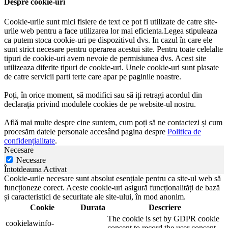
Despre cookie-uri
Cookie-urile sunt mici fisiere de text ce pot fi utilizate de catre site-
urile web pentru a face utilizarea lor mai eficienta.Legea stipuleaza
ca putem stoca cookie-uri pe dispozitivul dvs. In cazul în care ele
sunt strict necesare pentru operarea acestui site. Pentru toate celelalte
tipuri de cookie-uri avem nevoie de permisiunea dvs. Acest site
utilizeaza diferite tipuri de cookie-uri. Unele cookie-uri sunt plasate
de catre servicii parti terte care apar pe paginile noastre.
Poți, în orice moment, să modifici sau să iți retragi acordul din
declarația privind modulele cookies de pe website-ul nostru.
Află mai multe despre cine suntem, cum poți să ne contactezi și cum
procesăm datele personale accesând pagina despre
Politica de
confidențialitate
.
Necesare
Necesare
Întotdeauna Activat
Cookie-urile necesare sunt absolut esențiale pentru ca site-ul web să
funcționeze corect. Aceste cookie-uri asigură funcționalități de bază
și caracteristici de securitate ale site-ului, în mod anonim.
Cookie
Durata
Descriere
The cookie is set by GDPR cookie
cookielawinfo-
consent to record the user consent