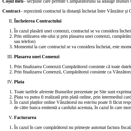
Coșul meu
– secțiune care permite Cumpărătorului să adauge Bunuri sa
Contract
– reprezintă contractul la distanță încheiat între Vânzător ș
Încheierea Contractului
În cazul plasării unei comenzi, contractul se va considera înche
Prin utilizarea site-ului și prin plasarea unei comenzi, cumpărăt
sau telefon)
Momentul la care contractul se va considera încheiat, este momen
Plasarea unei Comenzi
Prin finalizarea Comenzii Cumpărătorul consimte că toate datele
Prin finalizarea Comenzii, Cumpărătorul consimte ca Vânzătorul p
Plata
Toate tarifele aferente Bunurilor prezentate pe Site sunt exprim
Plata va putea fi realizată prin plată online, prin intermediul car
În cazul plaților online Vânzătorul nu este/nu poate fi făcut re
de către banca emitentă a cardului acestuia, în cazul în care m
Facturarea
În cazul în care cumpărătorul nu primește automat factura fiscală,