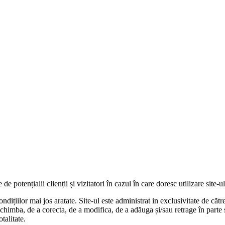
de potențialii clienții și vizitatori în cazul în care doresc utilizare site-u
ndițiilor mai jos aratate. Site-ul este administrat in exclusivitate de căt
schimba, de a corecta, de a modifica, de a adăuga și/sau retrage în parte s
otalitate.