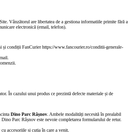
te. Vânzătorul are libertatea de a gestiona informatiile primite fără a
unicare electronică (email, telefon).
 și condiții FanCurier https://www.fancourier.ro/conditii-generale-
mail.
comenzii.
tor. În cazului unui produs ce prezintă defecte materiale și de
ncinta
Dino Parc Râșnov
. Ambele modalități necesită în prealabil
ic Dino Parc Râșnov este nevoie completarea formularului de retur.
 cu accesoriile și cutia în care a venit.