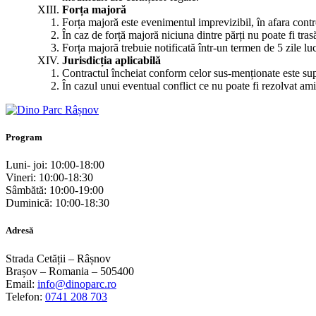
Forța majoră
Forța majoră este evenimentul imprevizibil, în afara control
În caz de forță majoră niciuna dintre părți nu poate fi tra
Forța majoră trebuie notificată într-un termen de 5 zile luc
Jurisdicția aplicabilă
Contractul încheiat conform celor sus-menționate este su
În cazul unui eventual conflict ce nu poate fi rezolvat am
Program
Luni- joi: 10:00-18:00
Vineri: 10:00-18:30
Sâmbătă: 10:00-19:00
Duminică: 10:00-18:30
Adresă
Strada Cetății – Râșnov
Brașov – Romania – 505400
Email:
info@dinoparc.ro
Telefon:
0741 208 703