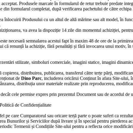
acceptat. Produsele marcate în formularul de retur trebuie predate integral
cele din formularul completat, după verificarea pachetului de către echipa
 înlocuirii Produsului cu un altul de altă mărime sau alt model, în func
.
iționarea, va avea la dispoziție 14 zile din momentul achiziției, pentru 
ste necesară semnalarea acestui fapt în maxim 48 de ore de la primirea c
i că renunță la achiziție, fără penalități și fără invocarea unui motiv, în
zentări stilizate, simboluri comerciale, imagini statice, imagini dinamice
copierea, distribuirea, publicarea, transferul către terțe părți, modificare
tenționat de
Dino Parc
, includerea oricărui Conținut în afara Site-ului,
vânzarea, distribuția unor materiale realizate prin reproducerea, modifica
i decât cele permise expres prin prezentul Document sau de acordul de util
Politică de Confidențialitate
l pe care Cumparatorul sau oricare terță parte o poate suferi ca rezultat
a Bunurilor și Serviciilor după livrare și în special pentru pierderea ac
eriodic Termenii și Condițiile Site-ului pentru a reflecta orice modificări