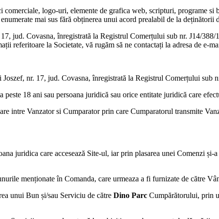
arci comerciale, logo-uri, elemente de grafica web, scripturi, programe si
e enumerate mai sus fără obținerea unui acord prealabil de la deținătorii
r. 17, jud. Covasna, înregistrată la Registrul Comerțului sub nr. J14/38
 referitoare la Societate, vă rugăm să ne contactați la adresa de e-ma
di Joszef, nr. 17, jud. Covasna, înregistrată la Registrul Comerțului su
ta peste 18 ani sau persoana juridică sau orice entitate juridică care ef
e intre Vanzator si Cumparator prin care Cumparatorul transmite Vanzato
ana juridica care accesează Site-ul, iar prin plasarea unei Comenzi și-a d
v Bunurile menționate în Comanda, care urmeaza a fi furnizate de către V
rea unui Bun și/sau Serviciu de către
Dino Parc
Cumpărătorului, prin ut