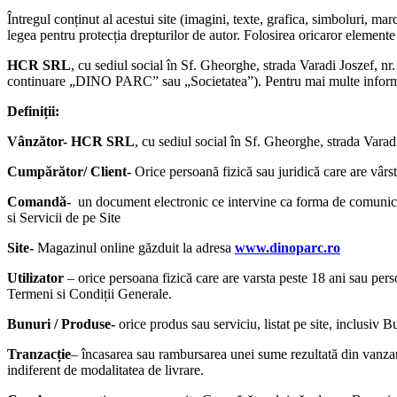
Întregul conținut al acestui site (imagini, texte, grafica, simboluri, m
legea pentru protecția drepturilor de autor. Folosirea oricaror element
HCR SRL
, cu sediul social în Sf. Gheorghe, strada Varadi Joszef, n
continuare „DINO PARC” sau „Societatea”). Pentru mai multe informații
Definiții:
Vânzător- HCR SRL
, cu sediul social în Sf. Gheorghe, strada Vara
Cumpărător/ Client-
Orice persoană fizică sau juridică
care are vârs
Comandă-
un document electronic ce intervine ca forma de comunicar
si Servicii de pe Site
Site-
Magazinul online găzduit la adresa
www.dinoparc.ro
Utilizator
– orice persoana fizică care are varsta peste 18 ani sau perso
Termeni si Condiții Generale.
Bunuri / Produse-
orice produs sau serviciu, listat pe site, inclusi
Tranzacție
– încasarea sau rambursarea unei sume rezultată din vanza
indiferent de modalitatea de livrare.