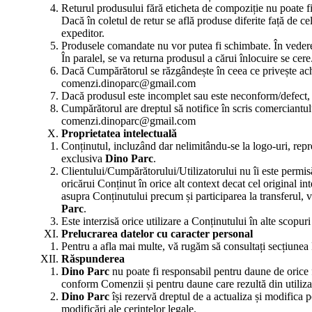
Returul produsului fără eticheta de compoziție nu poate fi 
Dacă în coletul de retur se află produse diferite față de 
expeditor.
Produsele comandate nu vor putea fi schimbate. În vederea
În paralel, se va returna produsul a cărui înlocuire se cere
Dacă Cumpărătorul se răzgândește în ceea ce privește achiz
comenzi.dinoparc@gmail.com
Dacă produsul este incomplet sau este neconform/defect, e
Cumpărătorul are dreptul să notifice în scris comerciantulu
comenzi.dinoparc@gmail.com
Proprietatea intelectuală
Conținutul, incluzând dar nelimitându-se la logo-uri, repre
exclusiva
Dino Parc
.
Clientului/Cumpărătorului/Utilizatorului nu îi este permisă 
oricărui Conținut în orice alt context decat cel original in
asupra Conținutului precum și participarea la transferul, 
Parc
.
Este interzisă orice utilizare a Conținutului în alte scopur
Prelucrarea datelor cu caracter personal
Pentru a afla mai multe, vă rugăm să consultați secțiunea 
Răspunderea
Dino Parc
nu poate fi responsabil pentru daune de orice fe
conform Comenzii și pentru daune care rezultă din utilizare
Dino Parc
își rezervă dreptul de a actualiza și modifica p
modificări ale cerințelor legale.