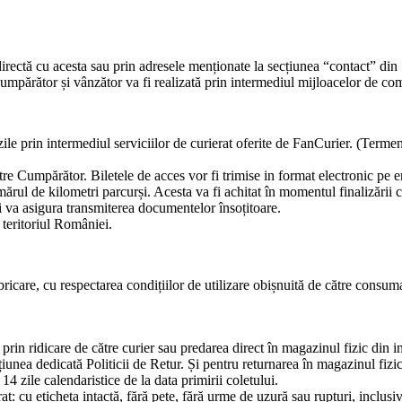
ectă cu acesta sau prin adresele menționate la secțiunea “contact” din Si
mpărător și vânzător va fi realizată prin intermediul mijloacelor de com
le prin intermediul serviciilor de curierat oferite de
FanCurier. (Termeni
tre Cumpărător. Biletele de acces vor fi trimise in format electronic pe e
umărul de kilometri parcurși. Acesta va fi achitat în momentul finalizării 
 va asigura transmiterea documentelor însoțitoare.
 teritoriul României.
icare, cu respectarea condițiilor de utilizare obișnuită de către consuma
prin ridicare de către curier sau predarea direct în magazinul fizic din i
țiunea dedicată Politicii de Retur
. Și pentru returnarea în magazinul fiz
4 zile calendaristice de la data primirii coletului.
rat: cu eticheta intactă, fără pete, fără urme de uzură sau rupturi, inclusiv