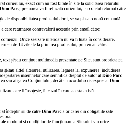
 curierului, exact cum au fost bifate în site la solicitarea returului.
Dino Parc
, preluarea va fi refuzată curierului, iar coletul returnat către
ție de disponibilitatea produsului dorit, se va plasa o nouă comandă.
a cere returnarea contravalorii acestuia prin email către:
omenzii. Orice sesizare ulterioară nu va fi luată în considerare.
 termen de 14 zile de la primirea produsului, prin email către:
, text și/sau conținut multimedia prezentate pe Site, sunt proprietatea
a și/sau altfel alterarea, utilizarea, legarea la, expunerea, includerea
 îndepărtarea insemnelor care semnifica dreptul de autor al
Dino Parc
rea sau afișarea Conținutului, decât cu acordul scris expres al
Dino
izare care il însoțește, în cazul în care acesta există.
 al îndeplinirii de către
Dino Parc
a oricărei din obligațiile sale
estora.
 ale modului și condițiilor de funcționare a Site-ului sau orice