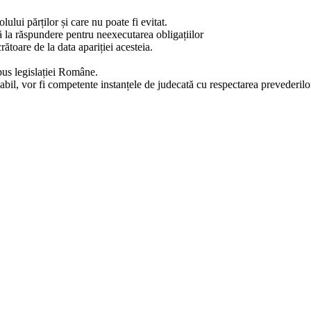
ului părților și care nu poate fi evitat.
să la răspundere pentru neexecutarea obligațiilor
rătoare de la data apariției acesteia.
pus legislației Române.
iabil, vor fi competente instanțele de judecată cu respectarea prevederil