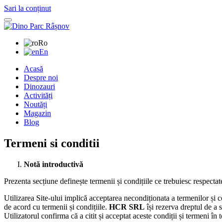
Sari la conținut
Ro
En
Acasă
Despre noi
Dinozauri
Activități
Noutăți
Magazin
Blog
Termeni si conditii
Notă introductivă
Prezenta secțiune definește termenii și condițiile ce trebuiesc respectate 
Utilizarea Site-ului implică acceptarea necondiționata a termenilor și co
de acord cu termenii și condițiile.
HCR SRL
își rezerva dreptul de a 
Utilizatorul confirma că a citit și acceptat aceste condiții și termeni în t