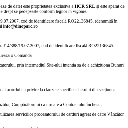
 baze de date) este proprietatea exclusiva a
HCR SRL
și este apărat de
 de drept se pedepseste conform legilor in vigoare.
8/19.07.2007, cod de identificare fiscală RO22136845, (denumită în
il
info@dinoparc.ro
b nr. J14/388/19.07.2007, cod de identificare fiscală RO22136845
.
ectuează o Comanda
rului, prin intermediul Site-ului intentia sa de a achizitiona Bunuri
at acordul cu privire la clauzele specifice site-ului din secțiunea
ânzător, Cumpărătorului ca urmare a Contractului încheiat.
ilizarea serviciilor procesatorului de carduri agreat de către Vânzător,