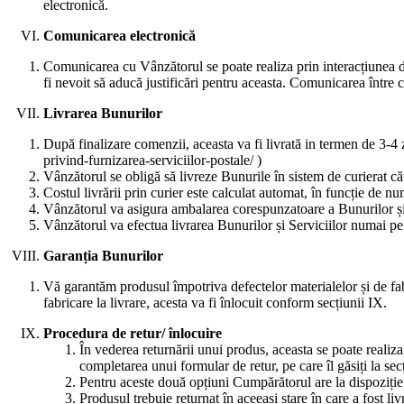
electronică.
Comunicarea electronică
Comunicarea cu Vânzătorul se poate realiza prin interacțiunea dir
fi nevoit să aducă justificări pentru aceasta.
Comunicarea între cu
Livrarea Bunurilor
După finalizare comenzii, aceasta va fi livrată in termen de 3-4 zi
privind-furnizarea-serviciilor-postale/ )
Vânzătorul se obligă să livreze Bunurile în sistem de curierat că
Costul livrării prin curier este calculat automat, în funcție de n
Vânzătorul va asigura ambalarea corespunzatoare a Bunurilor și
Vânzătorul va efectua livrarea Bunurilor și Serviciilor numai pe
Garanția Bunurilor
Vă garantăm produsul împotriva defectelor materialelor și de fabr
fabricare la livrare, acesta va fi înlocuit conform secțiunii IX.
Procedura de retur/ înlocuire
În vederea returnării unui produs, aceasta se poate realiza 
completarea unui formular de retur, pe care îl găsiți la sec
Pentru aceste două opțiuni Cumpărătorul are la dispoziție 1
Produsul trebuie returnat în aceeași stare în care a fost liv