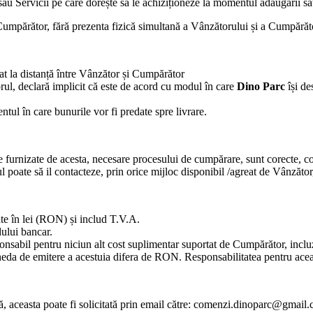
u Servicii pe care dorește să le achiziționeze la momentul adăugării sa
i Cumpărător, fără prezenta fizică simultană a Vânzătorului și a Cumpărăt
iat la distanță între Vânzător și Cumpărător
orul, declară implicit că este de acord cu modul în care
Dino Parc
își d
tul în care bunurile vor fi predate spre livrare.
 furnizate de acesta, necesare procesului de cumpărare, sunt corecte, co
oate să il contacteze, prin orice mijloc disponibil /agreat de Vânzător,
ate în lei (RON) și includ T.V.A.
dului bancar.
sponsabil pentru niciun alt cost suplimentar suportat de Cumpărător, incl
oneda de emitere a acestuia difera de RON. Responsabilitatea pentru ac
 aceasta poate fi solicitată prin email către:
comenzi.dinoparc@gmail.