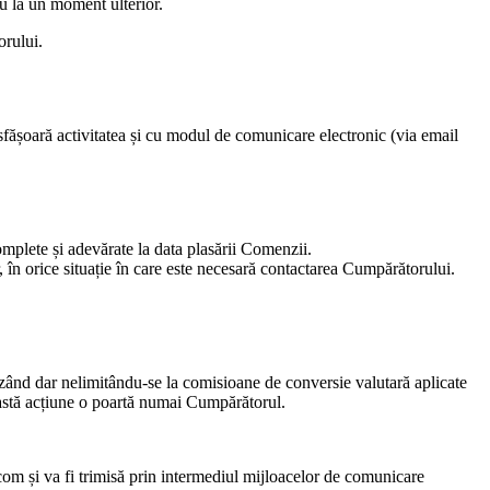
u la un moment ulterior.
orului.
esfășoară activitatea și cu modul de comunicare electronic (via email
mplete și adevărate la data plasării Comenzii.
 în orice situație în care este necesară contactarea Cumpărătorului.
uzând dar nelimitându-se la comisioane de conversie valutară aplicate
eastă acțiune o poartă numai Cumpărătorul.
com
și va fi trimisă prin intermediul mijloacelor de comunicare