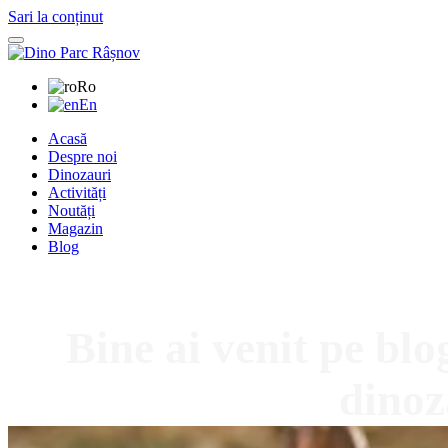
Sari la conținut
Ro
En
Acasă
Despre noi
Dinozauri
Activități
Noutăți
Magazin
Blog
Bine ai venit pe bl
dinoz