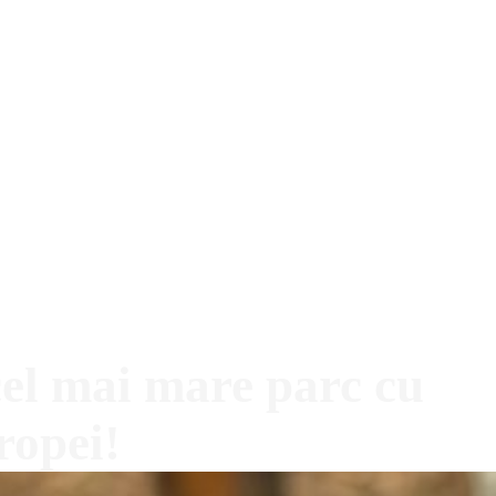
cel mai mare parc cu
ropei!