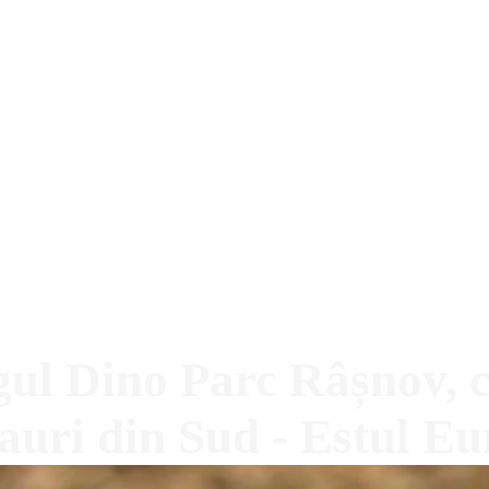
ogul Dino Parc Râșnov, 
auri din Sud - Estul Eu