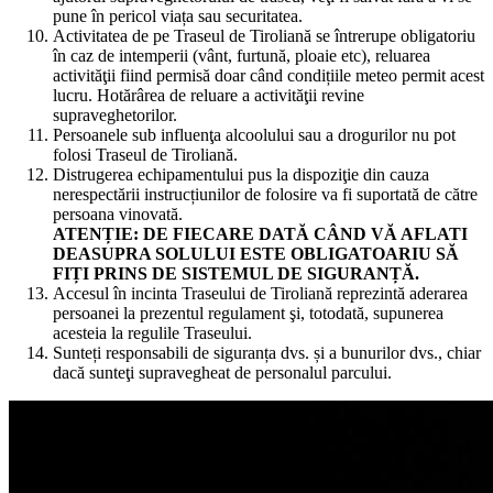
pune în pericol viața sau securitatea.
Activitatea de pe Traseul de Tiroliană se întrerupe obligatoriu
în caz de intemperii (vânt, furtună, ploaie etc), reluarea
activităţii fiind permisă doar când condițiile meteo permit acest
lucru. Hotărârea de reluare a activităţii revine
supraveghetorilor.
Persoanele sub influenţa alcoolului sau a drogurilor nu pot
folosi Traseul de Tiroliană.
Distrugerea echipamentului pus la dispoziţie din cauza
nerespectării instrucțiunilor de folosire va fi suportată de către
persoana vinovată.
ATENȚIE: DE FIECARE DATĂ CÂND VĂ AFLATI
DEASUPRA SOLULUI ESTE OBLIGATOARIU SĂ
FIȚI PRINS DE SISTEMUL DE SIGURANȚĂ.
Accesul în incinta Traseului de Tiroliană reprezintă aderarea
persoanei la prezentul regulament şi, totodată, supunerea
acesteia la regulile Traseului.
Sunteți responsabili de siguranța dvs. și a bunurilor dvs., chiar
dacă sunteţi supravegheat de personalul parcului.