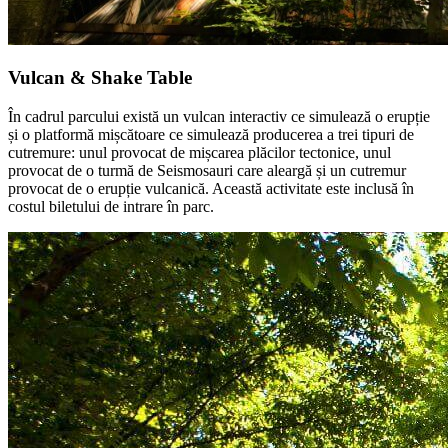
Vulcan & Shake Table
În cadrul parcului există un vulcan interactiv ce simulează o erupție
și o platformă mișcătoare ce simulează producerea a trei tipuri de
cutremure: unul provocat de mișcarea plăcilor tectonice, unul
provocat de o turmă de Seismosauri care aleargă și un cutremur
provocat de o erupție vulcanică. Această activitate este inclusă în
costul biletului de intrare în parc.