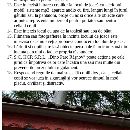
Este interzisă intrarea copiilor la locul de joacă cu telefonul
mobil, sisteme mp3, aparate audio cu fire, lanțuri lungi în jurul
gâtului sau la pantaloni, broșe cu ac și orice alte obiecte care
ar putea reprezenta un pericol pentru purtător sau pentru
ceilalți copii.
Este interzis jocul cu apa de la toaletă sau apa de băut.
Filmarea sau fotografierea în incinta locului de joacă este
interzisă dacă nu aveți aprobarea conducerii locului de joacă.
Părinții și copiii care lasă obiecte personale în oricare zonă din
incinta parcului o fac pe propria răspundere.
S.C. HCR S.R.L. „Dino Parc Râșnov” poate acționa pe cale
juridică împotriva celor care încalcă una sau mai multe din
prevederile prezentului regulament.
Respectând regulile de mai sus, atât copiii dvs., cât și ceilalți
copii se vor juca în siguranță și vor petrece timpul în mod
plăcut, civilizat și distractiv.