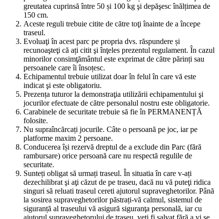
greutatea cuprinsă între 50 și 100 kg şi depăşesc înălțimea de
150 cm.
Aceste reguli trebuie citite de către toţi înainte de a începe
traseul.
Evoluaţi în acest parc pe propria dvs. răspundere și
recunoaşteţi că ați citit şi înţeles prezentul regulament. În cazul
minorilor consimţământul este exprimat de către părinți sau
persoanele care îi însoțesc.
Echipamentul trebuie utilizat doar în felul în care vă este
indicat şi este obligatoriu.
Prezența tuturor la demonstraţia utilizării echipamentului şi
jocurilor efectuate de către personalul nostru este obligatorie.
Carabinele de securitate trebuie să fie în PERMANENȚĂ
folosite.
Nu supraîncărcați jocurile. Câte o persoană pe joc, iar pe
platforme maxim 2 persoane.
Conducerea își rezervă dreptul de a exclude din Parc (fără
rambursare) orice persoană care nu respectă regulile de
securitate.
Sunteți obligat să urmați traseul. În situatia în care v-ați
dezechilibrat şi aţi căzut de pe traseu, dacă nu vă puteţi ridica
singuri să reluati traseul cereti ajutorul supraveghetorilor. Până
la sosirea supraveghetorilor păstrați-vă calmul, sistemul de
siguranță al traseului vă asigură siguranţa personală, iar cu
ajutorul supraveghetorului de traseu, veţi fi salvat fără a vi se