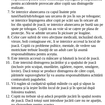
pentru accidentele provocate altor copiii sau distrugerile
realizate.
Se interzice alunecarea cu capul înainte prin
tunel/bară/tub/tobogan sau urcarea de jos în sus pe tobogane;
se interzice împingerea altor copii pe scări sau în oricare alt
loc din spațiul de joacă; se interzice alunecarea pe burtă sau pe
spate pe tobogan. Copiii nu au voie să se cațere pe plasa de
protecție. Nu se admite urcarea în picioare pe leagăne.
Celor care suferă de vreo afecțiune medicală, incluzând răceli,
viroze, boli contagioase etc, li se interzice accesul la locul de
joacă. Copiii cu probleme psihice, mentale, de vedere sau
motricitate trebuie însoțiți de un adult care își asumă
responsabilitatea pentru aceștia.
Este interzis accesul cu mâncare și băutură la locul de joacă.
. Este interzisă distrugerea jucăriilor și a spațiului de joacă
(inclusiv prin scuipat, murdărire, zgâriere, rupere, smulgere,
lovire). Dacă totuși se produce distrugerea de către copil,
părintele supraveghetor își va asuma responsabilitatea achitării
contravalorii pagubelor.
Vă rugăm să curățati/să spălați mâinile cu apă și săpun la
intrarea și la ieșire în/din locul de joacă și în special după
folosirea toaletei.
Copiii nu trebuie să-și aducă propriile jucării în spațiul nostru
de joacă. Dacă totuși sunt introduse jucării care nu ne aparțin,
nu răspundem pentru acestea.