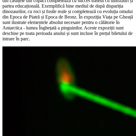
din căsuțele din copaci completează cu succes traseul cu dinozauri și
partea educațională. Exemplifică bine mediul de după dispariția
dinozaurilor, cu roci și fosile reale și completează cu evoluția omului
din Epoca de Piatră și Epoca de Bronz. În expoziția Viața pe Gheață
sunt ilustrate elementele absolut necesare pentru o călătorie în
Antarctica - lumea Înghețată a pinguinilor. Aceste expoziții sunt
deschise pe toata perioada anului și sunt incluse în prețul biletului de
intrare în parc.