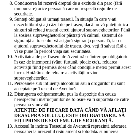
Conducerea îsi rezervă dreptul de a exclude din parc (fără
rambursare) orice persoană care nu respectă regulile de
securitate.
Sunteţi obligat să urmați traseul. În situaţia în care v-ati
dezechilibrat şi aţi căzut de pe traseu, dacă nu vă puteţi ridica
singuri să reluaţi traseul cereti ajutorul supraveghetorilor. Până
la sosirea supraveghetorilor păstrați-vă calmul, sistemul de
siguranță al traseului vă asigură siguranţa personală, iar cu
ajutorul supraveghetorului de traseu, dvs. veţi fi salvat fără a
vi se pune în pericol viaţa sau securitatea.
Activitatea de pe Traseul de Aventură se întrerupe obligatoriu
în caz de intemperii (vânt, furtună, ploaie etc)., reluarea
activității fiind permisă doar când condițiile meteo permit acest
lucru. Hotărârea de reluare a activităţii revine
supraveghetorilor.
Persoanele sub influenţa alcoolului sau a drogurilor nu sunt
acceptate pe Traseul de Aventură.
Distrugerea echipamentului pus la dispoziţie din cauza
nerespectării instrucţiunilor de folosire va fi suportată de către
persoana vinovată.
ATENȚIE: DE FIECARE DATĂ CÂND VĂ AFLATI
DEASUPRA SOLULUI, ESTE OBLIGATOARIU SĂ
FIȚI PRINS DE SISTEMUL DE SIGURANȚĂ.
Accesul în incinta Traseului de Aventură reprezintă aderarea
persoanei la prezentul regulament şi totodată, supunerea