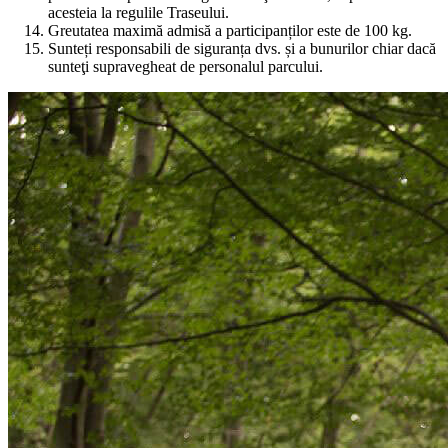
acesteia la regulile Traseului.
Greutatea maximă admisă a participanților este de 100 kg.
Sunteți responsabili de siguranța dvs. și a bunurilor chiar dacă
sunteţi supravegheat de personalul parcului.