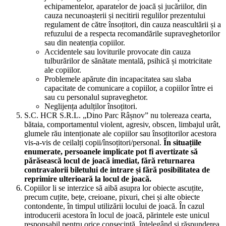
echipamentelor, aparatelor de joacă și jucăriilor, din
cauza necunoașterii și necitirii regulilor prezentului
regulament de către însoțitori, din cauza neascultării și a
refuzului de a respecta recomandările supraveghetorilor
sau din neatenția copiilor.
Accidentele sau loviturile provocate din cauza
tulburărilor de sănătate mentală, psihică și motricitate
ale copiilor.
Problemele apărute din incapacitatea sau slaba
capacitate de comunicare a copiilor, a copiilor între ei
sau cu personalul supraveghetor.
Neglijența adulților însoțitori.
S.C. HCR S.R.L. „Dino Parc Râșnov” nu tolereaza cearta,
bătaia, comportamentul violent, agresiv, obscen, limbajul urât,
glumele rău intenționate ale copiilor sau însoțitorilor acestora
vis-a-vis de ceilalți copii/însoțitori/personal.
În situațiile
enumerate, persoanele implicate pot fi avertizate să
părăsească locul de joacă imediat, fără returnarea
contravalorii biletului de intrare și fără posibilitatea de
reprimire ulterioară la locul de joacă.
Copiilor li se interzice să aibă asupra lor obiecte ascuțite,
precum cuțite, bețe, creioane, pixuri, chei și alte obiecte
contondente, în timpul utilizării locului de joacă. În cazul
introducerii acestora în locul de joacă, părintele este unicul
responsabil pentru orice consecință, înțelegând și răspunderea