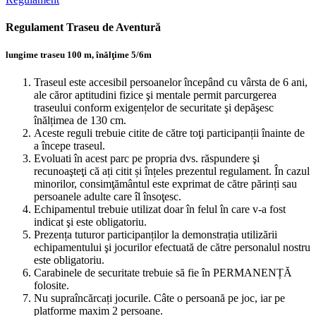
Regulament Traseu de Aventură
lungime traseu 100 m, înălţime 5/6m
Traseul este accesibil persoanelor începând cu vârsta de 6 ani,
ale căror aptitudini fizice şi mentale permit parcurgerea
traseului conform exigențelor de securitate şi depăşesc
înălțimea de 130 cm.
Aceste reguli trebuie citite de către toţi participanții înainte de
a începe traseul.
Evoluati în acest parc pe propria dvs. răspundere şi
recunoaşteţi că ați citit și înțeles prezentul regulament. În cazul
minorilor, consimţământul este exprimat de către părinți sau
persoanele adulte care îl însoţesc.
Echipamentul trebuie utilizat doar în felul în care v-a fost
indicat şi este obligatoriu.
Prezența tuturor participanților la demonstrația utilizării
echipamentului şi jocurilor efectuată de către personalul nostru
este obligatoriu.
Carabinele de securitate trebuie să fie în PERMANENȚĂ
folosite.
Nu supraîncărcați jocurile. Câte o persoană pe joc, iar pe
platforme maxim 2 persoane.