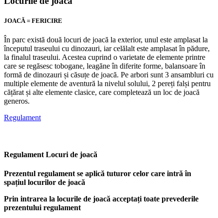
Locurile de joacă
JOACĂ = FERICIRE
În parc există două locuri de joacă la exterior, unul este amplasat la
începutul traseului cu dinozauri, iar celălalt este amplasat în pădure,
la finalul traseului. Acestea cuprind o varietate de elemente printre
care se regăsesc tobogane, leagăne în diferite forme, balansoare în
formă de dinozauri și căsuțe de joacă. Pe arbori sunt 3 ansambluri cu
multiple elemente de aventură la nivelul solului, 2 pereți falși pentru
cățărat și alte elemente clasice, care completează un loc de joacă
generos.
Regulament
Regulament Locuri de joacă
Prezentul regulament se aplică tuturor celor care intră în
spațiul locurilor de joacă
Prin intrarea la locurile de joacă acceptați toate prevederile
prezentului regulament