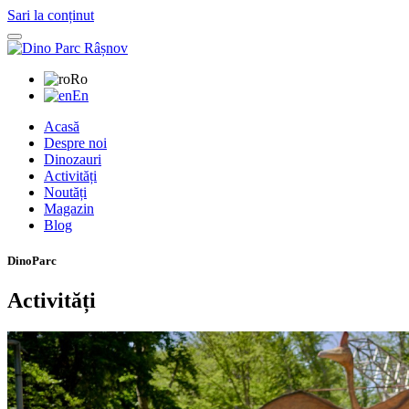
Sari la conținut
Ro
En
Acasă
Despre noi
Dinozauri
Activități
Noutăți
Magazin
Blog
DinoParc
Activități