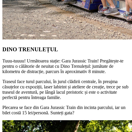
DINO TRENULEȚUL
Tuuu-tuuuu! Următoarea stație: Gara Jurassic Train! Pregătește-te
pentru o călătorie de neuitat cu Dino Trenulețul: jumătate de
kilometru de distracție, parcurs în aproximativ 8 minute.
Traseul face turul parcului, în jurul clădirii centrale, în preajma
căsuțelor cu expoziții, laser labirint și ateliere de creație, trece pe sub
traseul de aventură, pe lângă lacul preistoric și este o activitate
perfectă pentru întreaga familie.
Plecarea se face din Gara Jurassic Train din incinta parcului, iar un
bilet costă 15 lei/personă. Sunteți gata?