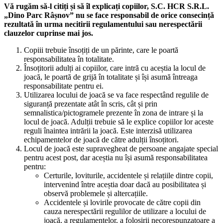
Vă rugăm să-l citiți și să îl explicați copiilor, S.C. HCR S.R.L.
„Dino Parc Râșnov” nu se face responsabil de orice consecință
rezultată în urma necitirii regulamentului sau nerespectării
clauzelor cuprinse mai jos.
Copiii trebuie însoțiți de un părinte, care le poartă
responsabilitatea în totalitate.
Însoțitorii adulți ai copiilor, care intră cu aceștia la locul de
joacă, le poartă de grijă în totalitate și își asumă întreaga
responsabilitate pentru ei.
Utilizarea locului de joacă se va face respectând regulile de
siguranță prezentate atât în scris, cât și prin
semnalistica/pictogramele prezente în zona de intrare și la
locul de joacă. Adulții trebuie să le explice copiilor lor aceste
reguli înaintea intrării la joacă. Este interzisă utilizarea
echipamentelor de joacă de către adulții însoțitori.
Locul de joacă este supravegheat de persoane angajate special
pentru acest post, dar aceștia nu își asumă responsabilitatea
pentru:
Certurile, loviturile, accidentele și relațiile dintre copii,
intervenind între aceștia doar dacă au posibilitatea și
observă problemele și altercațiile.
Accidentele și lovirile provocate de către copii din
cauza nerespectării regulilor de utilizare a locului de
joacă, a regulamentelor, a folosirii necorespunzatoare a