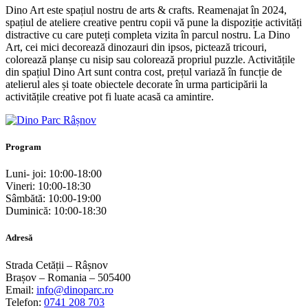
Dino Art este spațiul nostru de arts & crafts. Reamenajat în 2024,
spațiul de ateliere creative pentru copii vă pune la dispoziție activități
distractive cu care puteți completa vizita în parcul nostru. La Dino
Art, cei mici decorează dinozauri din ipsos, pictează tricouri,
colorează planșe cu nisip sau colorează propriul puzzle. Activitățile
din spațiul Dino Art sunt contra cost, prețul variază în funcție de
atelierul ales și toate obiectele decorate în urma participării la
activitățile creative pot fi luate acasă ca amintire.
Program
Luni- joi: 10:00-18:00
Vineri: 10:00-18:30
Sâmbătă: 10:00-19:00
Duminică: 10:00-18:30
Adresă
Strada Cetății – Râșnov
Brașov – Romania – 505400
Email:
info@dinoparc.ro
Telefon:
0741 208 703