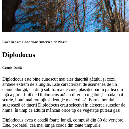
Localizare:
Location:
America de Nord
Diplodocus
Grinda-Dublă
Diplodocus este bine cunoscut mai ales datorită gâtului și cozii,
ambele extrem de alungite. Este caracterizat de asemenea de un
craniu alungit, cu dinţi sub formă de cuie, plasaţi doar în partea din
față a gurii. Puii de Diplodocus arătau diferit, cu gâtul și coada mai
scurte, botul mai rotunjit și dentiţie mai extinsă. Forma botului
sugerează că tinerii Diplodocus erau selectivi în alegerea surselor de
hrană, în timp ce adulții mâncau orice tip de vegetaţie puteau găsi.
Diplodocus avea o coadă foarte lungă, compusă din 80 de vertebre.
Este, probabil, cea mai lungă coadă din toate timpurile.