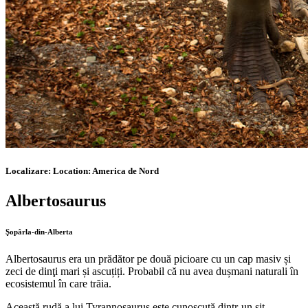
Localizare:
Location:
America de Nord
Albertosaurus
Şopârla-din-Alberta
Albertosaurus era un prădător pe două picioare cu un cap masiv și
zeci de dinţi mari și ascuțiți. Probabil că nu avea dușmani naturali în
ecosistemul în care trăia.
Această rudă a lui Tyrannosaurus este cunoscută dintr-un sit