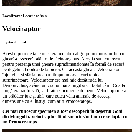
Localizare:
Location:
Asia
Velociraptor
Răpitorul-Rapid
Acest răpitor de talie mică era membru al grupului dinozaurilor cu
gheară-de-seceră, alături de Deinonychus. Aceștia sunt cunoscuți
pentru prezența unei gheare supradimensionate în formă de seceră
pe degetul al doilea de la picior. Cu această gheară Velociraptor
înjunghia și sfâșia prada în timpul unor atacuri rapide și
surprinzătoare. Velociraptor era mai mic decât ruda lui,
Deinonychus, având un craniu mai alungit și cu botul cârn. Coada
lungă era ranforsată, iar brațele, acoperite de pene. Velociraptor era
un prădător iute și abil, care putea vâna animale de aceeași
dimensiune cu el însuși, cum ar fi Protoceratops.
Cel mai cunoscut specimen a fost descoperit în deșertul Gobi
din Mongolia, Velociraptor fiind surprins în timp ce se lupta cu
un Protoceratops.