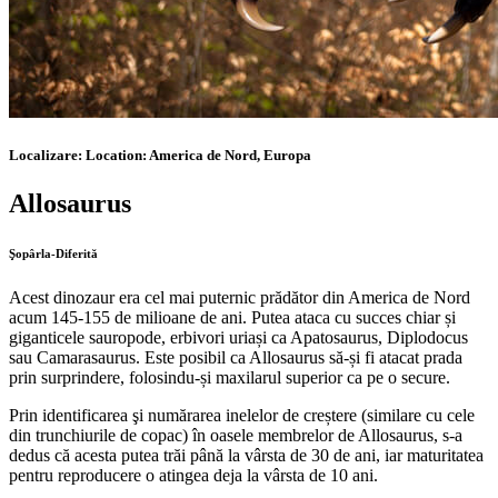
Localizare:
Location:
America de Nord, Europa
Allosaurus
Şopârla-Diferită
Acest dinozaur era cel mai puternic prădător din America de Nord
acum 145-155 de milioane de ani. Putea ataca cu succes chiar și
giganticele sauropode, erbivori uriași ca Apatosaurus, Diplodocus
sau Camarasaurus. Este posibil ca Allosaurus să-și fi atacat prada
prin surprindere, folosindu-și maxilarul superior ca pe o secure.
Prin identificarea şi numărarea inelelor de creștere (similare cu cele
din trunchiurile de copac) în oasele membrelor de Allosaurus, s-a
dedus că acesta putea trăi până la vârsta de 30 de ani, iar maturitatea
pentru reproducere o atingea deja la vârsta de 10 ani.