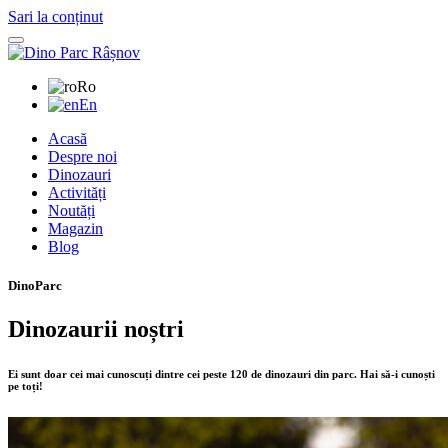
Sari la conținut
Ro
En
Acasă
Despre noi
Dinozauri
Activități
Noutăți
Magazin
Blog
DinoParc
Dinozaurii noștri
Ei sunt doar cei mai cunoscuți dintre cei peste 120 de dinozauri din parc. Hai să-i cunoști
pe toți!