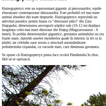
Hatzegopteryx este un reprezentant gigantic al pterozaurilor, reptile
zburatoare contemporane dinozaurilor. Este probabil cel mai mare
animal zburător din toate timpurile. Hatzegopteryx reprezintă un
adevărat paradox pentru fauna cu “dinozauri pitici“ din Ţara
Haţegului, dimensiunea anvergurii aripilor sale (10-12 m) depăşea
lungimea celui mai mare dinozaur din Haţeg (Magyarosaurus - 6
metri). În pofida dimensiunilor gigantice, greutatea animalului nu era
foarte mare, datorită oaselor membrelor goale în interior, la fel ca la
păsări, iar celelalte oase aveau o structură aseamănătoare
polistirenului expandat, cu vacuole mari, care diminuau greutatea.
Se spune că Hatzegopteryx putea face ocolul Pământului în zbor,
fără să se oprească.