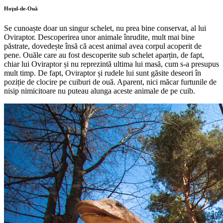
Hoţul-de-Ouă
Se cunoaște doar un singur schelet, nu prea bine conservat, al lui
Oviraptor. Descoperirea unor animale înrudite, mult mai bine
păstrate, dovedește însă că acest animal avea corpul acoperit de
pene. Ouăle care au fost descoperite sub schelet aparțin, de fapt,
chiar lui Oviraptor și nu reprezintă ultima lui masă, cum s-a presupus
mult timp. De fapt, Oviraptor și rudele lui sunt găsite deseori în
poziție de clocire pe cuiburi de ouă. Aparent, nici măcar furtunile de
nisip nimicitoare nu puteau alunga aceste animale de pe cuib.