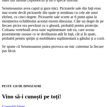
mare din familia Diplodocus și nu o specie diferită.
Seismosaurus avea capul și gura mici. Picioarele sale din față erau
mai scurte decât picioarele din spate și semănau cu cele ale unui
elefant, cu cinci degete. Picioarele sale scurte ar fi putut ajuta la
menținerea echilibrului acestui enorm dinozaur. Câte un deget de pe
fiecare picior era prevăzut cu o gheară, probabil pentru protecție.
Coloana vertebrală avea oase suplimentare sub ea, care aveau
proeminențe osoase ce se desfășurau atât în ​​față, cât și în spate,
probabil pentru sprijin și mobilitatea suplimentară a gâtului și a cozii.
Se spune că Seismosaurus putea provoca un mic cutremur la fiecare
pas făcut.
PESTE 120 DE DINOZAURI
Vino să-i cunoști pe toți!
Cumpără bilete