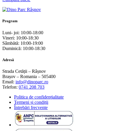
Program
Luni- joi: 10:00-18:00
Vineri: 10:00-18:30
Sâmbătă: 10:00-19:00
Duminică: 10:00-18:30
Adresă
Strada Cetății – Râșnov
Brașov – Romania – 505400
Email:
info@dinoparc.ro
Telefon:
0741 208 703
Politica de confidențialitate
Termeni și condiții
Întrebări frecvente