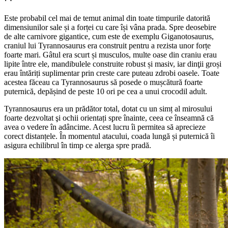
Este probabil cel mai de temut animal din toate timpurile datorită
dimensiunilor sale și a forței cu care își vâna prada. Spre deosebire
de alte carnivore gigantice, cum este de exemplu Giganotosaurus,
craniul lui Tyrannosaurus era construit pentru a rezista unor forțe
foarte mari. Gâtul era scurt și musculos, multe oase din craniu erau
lipite între ele, mandibulele construite robust și masiv, iar dinţii groși
erau întăriți suplimentar prin creste care puteau zdrobi oasele. Toate
acestea făceau ca Tyrannosaurus să posede o mușcătură foarte
puternică, depășind de peste 10 ori pe cea a unui crocodil adult.
Tyrannosaurus era un prădător total, dotat cu un simț al mirosului
foarte dezvoltat şi ochii orientați spre înainte, ceea ce înseamnă că
avea o vedere în adâncime. Acest lucru îi permitea să aprecieze
corect distanțele. În momentul atacului, coada lungă și puternică îi
asigura echilibrul în timp ce alerga spre pradă.