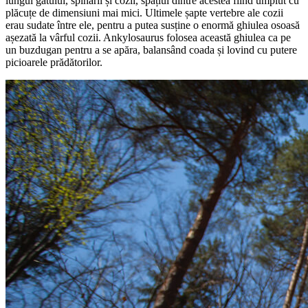
lungul gâtului, spinării și cozii, spațiul dintre acestea fiind umplut cu
plăcuțe de dimensiuni mai mici. Ultimele șapte vertebre ale cozii
erau sudate între ele, pentru a putea susține o enormă ghiulea osoasă
așezată la vârful cozii. Ankylosaurus folosea această ghiulea ca pe
un buzdugan pentru a se apăra, balansând coada și lovind cu putere
picioarele prădătorilor.