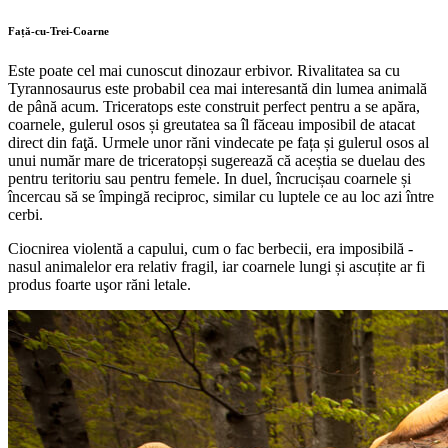
Față-cu-Trei-Coarne
Este poate cel mai cunoscut dinozaur erbivor. Rivalitatea sa cu
Tyrannosaurus este probabil cea mai interesantă din lumea animală
de până acum. Triceratops este construit perfect pentru a se apăra,
coarnele, gulerul osos și greutatea sa îl făceau imposibil de atacat
direct din faţă. Urmele unor răni vindecate pe fața și gulerul osos al
unui număr mare de triceratopși sugerează că aceștia se duelau des
pentru teritoriu sau pentru femele. In duel, încrucișau coarnele și
încercau să se împingă reciproc, similar cu luptele ce au loc azi între
cerbi.
Ciocnirea violentă a capului, cum o fac berbecii, era imposibilă -
nasul animalelor era relativ fragil, iar coarnele lungi și ascuțite ar fi
produs foarte uşor răni letale.