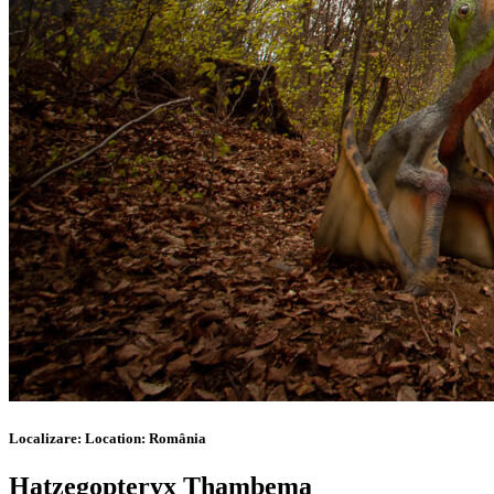
Localizare:
Location:
România
Hatzegopteryx Thambema