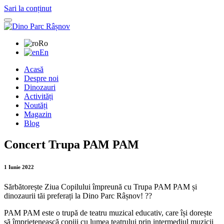
Sari la conținut
Ro
En
Acasă
Despre noi
Dinozauri
Activități
Noutăți
Magazin
Blog
Concert Trupa PAM PAM
1 Iunie 2022
Sărbătorește Ziua Copilului împreună cu Trupa PAM PAM și
dinozaurii tăi preferați la Dino Parc Râșnov! ??
PAM PAM este o trupă de teatru muzical educativ, care își dorește
să împrietenească copiii cu lumea teatrului prin intermediul muzicii