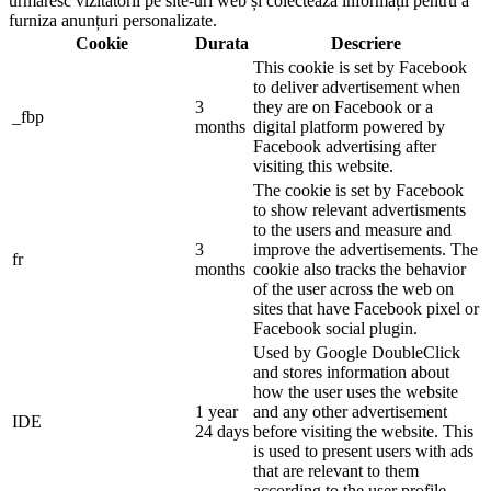
urmăresc vizitatorii pe site-uri web și colectează informații pentru a
furniza anunțuri personalizate.
Cookie
Durata
Descriere
This cookie is set by Facebook
to deliver advertisement when
3
they are on Facebook or a
_fbp
months
digital platform powered by
Facebook advertising after
visiting this website.
The cookie is set by Facebook
to show relevant advertisments
to the users and measure and
3
improve the advertisements. The
fr
months
cookie also tracks the behavior
of the user across the web on
sites that have Facebook pixel or
Facebook social plugin.
Used by Google DoubleClick
and stores information about
how the user uses the website
1 year
and any other advertisement
IDE
24 days
before visiting the website. This
is used to present users with ads
that are relevant to them
according to the user profile.