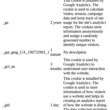
This cookie is installed by
Google Analytics. The
cookie is used to calculate
visitor, session, campaign
data and keep track of site
_ga
2 years
usage for the site's analytics
report. The cookies store
information anonymously
and assign a randomly
generated number to
identify unique visitors.
1
_gat_gtag_UA_196732901_1
No description
minute
This cookie is used by
3
Google Analytics to
_gcl_au
months
understand user interaction
with the website.
This cookie is installed by
Google Analytics. The
cookie is used to store
information of how visitors
use a website and helps in
creating an analytics report
_gid
1 day
of how the website is doing.
The data collected including