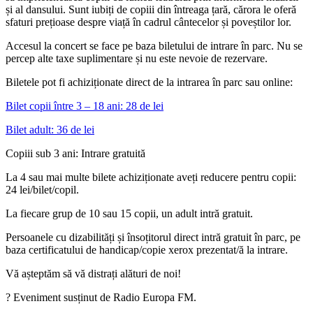
și al dansului. Sunt iubiți de copiii din întreaga țară, cărora le oferă
sfaturi prețioase despre viață în cadrul cântecelor și poveștilor lor.
Accesul la concert se face pe baza biletului de intrare în parc. Nu se
percep alte taxe suplimentare și nu este nevoie de rezervare.
Biletele pot fi achiziționate direct de la intrarea în parc sau online:
Bilet copii între 3 – 18 ani: 28 de lei
Bilet adult: 36 de lei
Copiii sub 3 ani: Intrare gratuită
La 4 sau mai multe bilete achiziționate aveți reducere pentru copii:
24 lei/bilet/copil.
La fiecare grup de 10 sau 15 copii, un adult intră gratuit.
Persoanele cu dizabilități și însoțitorul direct intră gratuit în parc, pe
baza certificatului de handicap/copie xerox prezentat/ă la intrare.
Vă așteptăm să vă distrați alături de noi!
? Eveniment susținut de Radio Europa FM.