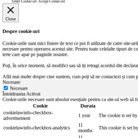
Setări Cookie-uri
Accept Cookie-uri
Close
Despre cookie-uri
Cookie-urile sunt mici fisiere de text ce pot fi utilizate de catre site-u
necesare pentru operarea acestui site. Pentru toate celelalte tipuri de c
terte care apar pe paginile noastre.
Poți, în orice moment, să modifici sau să iți retragi acordul din declar
Află mai multe despre cine suntem, cum poți să ne contactezi și cum
Necesare
Necesare
Întotdeauna Activat
Cookie-urile necesare sunt absolut esențiale pentru ca site-ul web să fu
Cookie
Durata
cookielawinfo-checkbox-
1 year
The cookie is set b
advertisement
11
cookielawinfo-checkbox-analytics
This cookie is set b
months
11