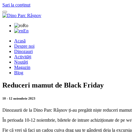
Sari la conținut
Ro
En
Acasă
Despre noi
Dinozauri
Activități
Noutăți
Magazin
Blog
Reduceri mamut de Black Friday
10 - 12 noiembrie 2023
Dinozaurii de la Dino Parc Râșnov ți-au pregătit niște reduceri mamu
În perioada 10-12 noiembrie, biletele de intrare achiziționate de pe we
Fie că vrei să faci un cadou cuiva drag sau te gândești deja la excursi