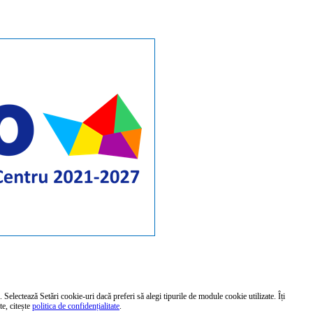
 Selectează Setări cookie-uri dacă preferi să alegi tipurile de module cookie utilizate. Îți
te, citește
politica de confidențialitate
.