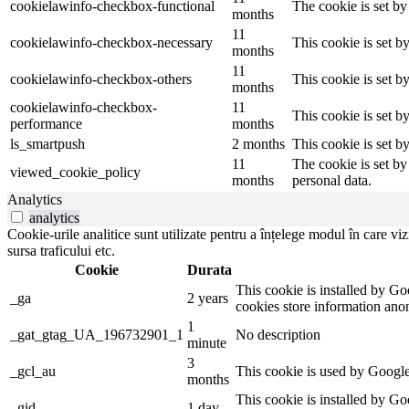
cookielawinfo-checkbox-functional
The cookie is set by
months
11
cookielawinfo-checkbox-necessary
This cookie is set b
months
11
cookielawinfo-checkbox-others
This cookie is set b
months
cookielawinfo-checkbox-
11
This cookie is set 
performance
months
ls_smartpush
2 months
This cookie is set b
11
The cookie is set by
viewed_cookie_policy
months
personal data.
Analytics
analytics
Cookie-urile analitice sunt utilizate pentru a înțelege modul în care viz
sursa traficului etc.
Cookie
Durata
This cookie is installed by Goo
_ga
2 years
cookies store information ano
1
_gat_gtag_UA_196732901_1
No description
minute
3
_gcl_au
This cookie is used by Google 
months
This cookie is installed by Go
_gid
1 day