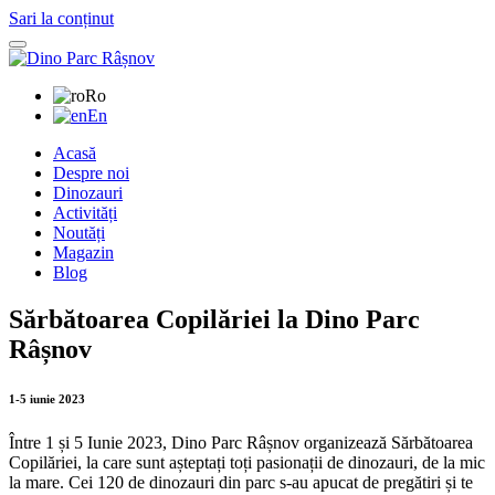
Sari la conținut
Ro
En
Acasă
Despre noi
Dinozauri
Activități
Noutăți
Magazin
Blog
Sărbătoarea Copilăriei la Dino Parc
Râșnov
1-5 iunie 2023
Între 1 și 5 Iunie 2023, Dino Parc Râșnov organizează Sărbătoarea
Copilăriei, la care sunt așteptați toți pasionații de dinozauri, de la mic
la mare. Cei 120 de dinozauri din parc s-au apucat de pregătiri și te