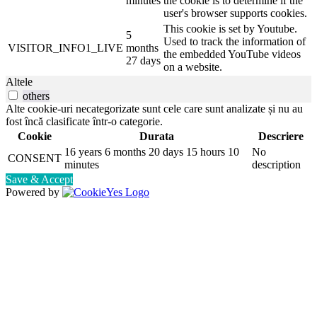
minutes
the cookie is to determine if the
user's browser supports cookies.
This cookie is set by Youtube.
5
Used to track the information of
VISITOR_INFO1_LIVE
months
the embedded YouTube videos
27 days
on a website.
Altele
others
Alte cookie-uri necategorizate sunt cele care sunt analizate și nu au
fost încă clasificate într-o categorie.
Cookie
Durata
Descriere
16 years 6 months 20 days 15 hours 10
No
CONSENT
minutes
description
Save & Accept
Powered by