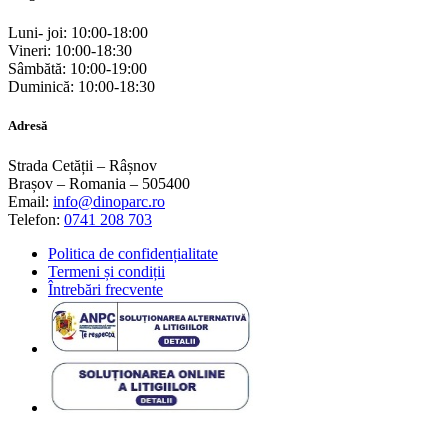
Luni- joi: 10:00-18:00
Vineri: 10:00-18:30
Sâmbătă: 10:00-19:00
Duminică: 10:00-18:30
Adresă
Strada Cetății – Râșnov
Brașov – Romania – 505400
Email:
info@dinoparc.ro
Telefon:
0741 208 703
Politica de confidențialitate
Termeni și condiții
Întrebări frecvente