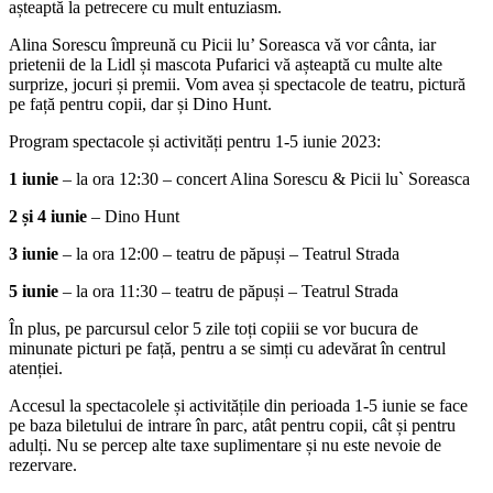
așteaptă la petrecere cu mult entuziasm.
Alina Sorescu împreună cu Picii lu’ Soreasca vă vor cânta, iar
prietenii de la Lidl și mascota Pufarici vă așteaptă cu multe alte
surprize, jocuri și premii. Vom avea și spectacole de teatru, pictură
pe față pentru copii, dar și Dino Hunt.
Program spectacole și activități pentru 1-5 iunie 2023:
1 iunie
– la ora 12:30 – concert Alina Sorescu & Picii lu` Soreasca
2 și 4 iunie
– Dino Hunt
3 iunie
– la ora 12:00 – teatru de păpuși – Teatrul Strada
5 iunie
– la ora 11:30 – teatru de păpuși – Teatrul Strada
În plus, pe parcursul celor 5 zile toți copiii se vor bucura de
minunate picturi pe față, pentru a se simți cu adevărat în centrul
atenției.
Accesul la spectacolele și activitățile din perioada 1-5 iunie se face
pe baza biletului de intrare în parc, atât pentru copii, cât și pentru
adulți. Nu se percep alte taxe suplimentare și nu este nevoie de
rezervare.