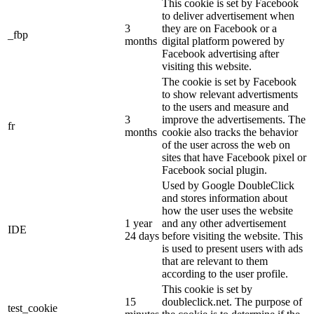
This cookie is set by Facebook
to deliver advertisement when
3
they are on Facebook or a
_fbp
months
digital platform powered by
Facebook advertising after
visiting this website.
The cookie is set by Facebook
to show relevant advertisments
to the users and measure and
3
improve the advertisements. The
fr
months
cookie also tracks the behavior
of the user across the web on
sites that have Facebook pixel or
Facebook social plugin.
Used by Google DoubleClick
and stores information about
how the user uses the website
1 year
and any other advertisement
IDE
24 days
before visiting the website. This
is used to present users with ads
that are relevant to them
according to the user profile.
This cookie is set by
15
doubleclick.net. The purpose of
test_cookie