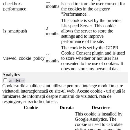
11
checkbox-
is used to store the user consent for
months
performance
the cookies in the category
"Performance".
This cookie is set by the provider
Litespeed Server. This cookie
2
ls_smartpush
allows the server to store the
months
settings and to improve
performance of the site.
The cookie is set by the GDPR
Cookie Consent plugin and is used
11
viewed_cookie_policy
to store whether or not user has
months
consented to the use of cookies. It
does not store any personal data.
Analytics
analytics
Cookie-urile analitice sunt utilizate pentru a înțelege modul în care
vizitatorii interacționează cu site-ul web. Aceste cookie - uri ajută la
furnizarea de informații despre numărul de vizitatori, rata de
respingere, sursa traficului etc.
Cookie
Durata
Descriere
This cookie is installed by
Google Analytics. The
cookie is used to calculate
visitor, session, campaign