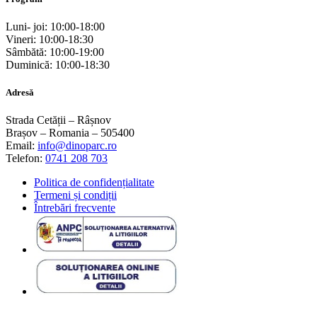
Luni- joi: 10:00-18:00
Vineri: 10:00-18:30
Sâmbătă: 10:00-19:00
Duminică: 10:00-18:30
Adresă
Strada Cetății – Râșnov
Brașov – Romania – 505400
Email:
info@dinoparc.ro
Telefon:
0741 208 703
Politica de confidențialitate
Termeni și condiții
Întrebări frecvente