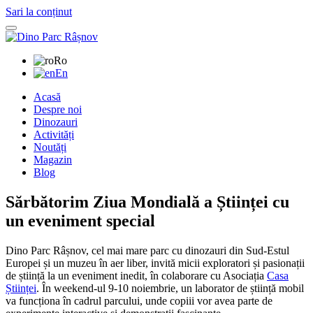
Sari la conținut
Ro
En
Acasă
Despre noi
Dinozauri
Activități
Noutăți
Magazin
Blog
Sărbătorim Ziua Mondială a Științei cu
un eveniment special
Dino Parc Râșnov, cel mai mare parc cu dinozauri din Sud-Estul
Europei și un muzeu în aer liber, invită micii exploratori și pasionații
de știință la un eveniment inedit, în colaborare cu Asociația
Casa
Științei
. În weekend-ul 9-10 noiembrie, un laborator de știință mobil
va funcționa în cadrul parcului, unde copiii vor avea parte de