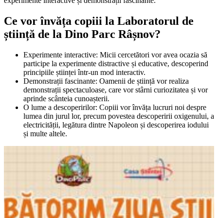
experimente interactive și demonstrații fascinante.
Ce vor învăța copiii la Laboratorul de
știință de la Dino Parc Râșnov?
Experimente interactive: Micii cercetători vor avea ocazia să
participe la experimente distractive și educative, descoperind
principiile științei într-un mod interactiv.
Demonstrații fascinante: Oamenii de știință vor realiza
demonstrații spectaculoase, care vor stârni curiozitatea și vor
aprinde scânteia cunoașterii.
O lume a descoperirilor: Copiii vor învăța lucruri noi despre
lumea din jurul lor, precum povestea descoperirii oxigenului, a
electricității, legătura dintre Napoleon și descoperirea iodului
și multe altele.