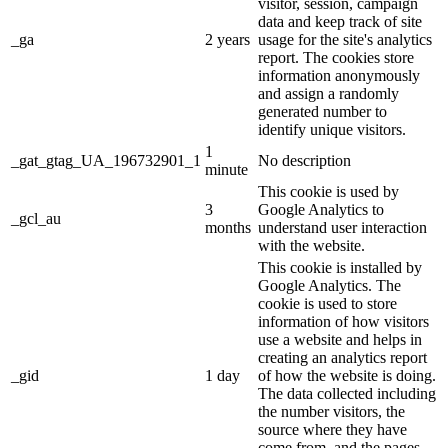
visitor, session, campaign
data and keep track of site
_ga
2 years
usage for the site's analytics
report. The cookies store
information anonymously
and assign a randomly
generated number to
identify unique visitors.
1
_gat_gtag_UA_196732901_1
No description
minute
This cookie is used by
3
Google Analytics to
_gcl_au
months
understand user interaction
with the website.
This cookie is installed by
Google Analytics. The
cookie is used to store
information of how visitors
use a website and helps in
creating an analytics report
_gid
1 day
of how the website is doing.
The data collected including
the number visitors, the
source where they have
come from, and the pages