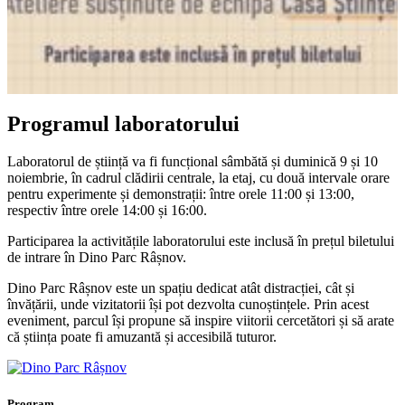
Programul laboratorului
Laboratorul de știință va fi funcțional sâmbătă și duminică 9 și 10
noiembrie, în cadrul clădirii centrale, la etaj, cu două intervale orare
pentru experimente și demonstrații: între orele 11:00 și 13:00,
respectiv între orele 14:00 și 16:00.
Participarea la activitățile laboratorului este inclusă în prețul biletului
de intrare în Dino Parc Râșnov.
Dino Parc Râșnov este un spațiu dedicat atât distracției, cât și
învățării, unde vizitatorii își pot dezvolta cunoștințele. Prin acest
eveniment, parcul își propune să inspire viitorii cercetători și să arate
că știința poate fi amuzantă și accesibilă tuturor.
Program