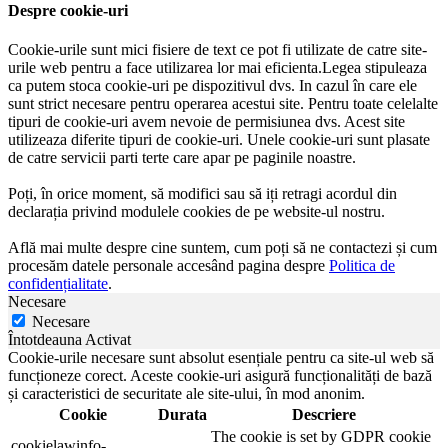
Despre cookie-uri
Cookie-urile sunt mici fisiere de text ce pot fi utilizate de catre site-
urile web pentru a face utilizarea lor mai eficienta.Legea stipuleaza
ca putem stoca cookie-uri pe dispozitivul dvs. In cazul în care ele
sunt strict necesare pentru operarea acestui site. Pentru toate celelalte
tipuri de cookie-uri avem nevoie de permisiunea dvs. Acest site
utilizeaza diferite tipuri de cookie-uri. Unele cookie-uri sunt plasate
de catre servicii parti terte care apar pe paginile noastre.
Poți, în orice moment, să modifici sau să iți retragi acordul din
declarația privind modulele cookies de pe website-ul nostru.
Află mai multe despre cine suntem, cum poți să ne contactezi și cum
procesăm datele personale accesând pagina despre
Politica de
confidențialitate
.
Necesare
Necesare
Întotdeauna Activat
Cookie-urile necesare sunt absolut esențiale pentru ca site-ul web să
funcționeze corect. Aceste cookie-uri asigură funcționalități de bază
și caracteristici de securitate ale site-ului, în mod anonim.
Cookie
Durata
Descriere
The cookie is set by GDPR cookie
cookielawinfo-