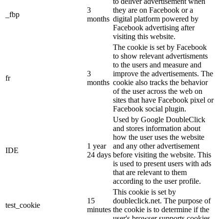
to deliver advertisement when
3
they are on Facebook or a
_fbp
months
digital platform powered by
Facebook advertising after
visiting this website.
The cookie is set by Facebook
to show relevant advertisments
to the users and measure and
3
improve the advertisements. The
fr
months
cookie also tracks the behavior
of the user across the web on
sites that have Facebook pixel or
Facebook social plugin.
Used by Google DoubleClick
and stores information about
how the user uses the website
1 year
and any other advertisement
IDE
24 days
before visiting the website. This
is used to present users with ads
that are relevant to them
according to the user profile.
This cookie is set by
15
doubleclick.net. The purpose of
test_cookie
minutes
the cookie is to determine if the
user's browser supports cookies.