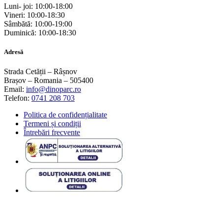
Luni- joi: 10:00-18:00
Vineri: 10:00-18:30
Sâmbătă: 10:00-19:00
Duminică: 10:00-18:30
Adresă
Strada Cetății – Râșnov
Brașov – Romania – 505400
Email:
info@dinoparc.ro
Telefon:
0741 208 703
Politica de confidențialitate
Termeni și condiții
Întrebări frecvente