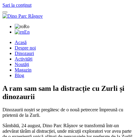
Sari la conținut
Ro
En
Acasă
Despre noi
Dinozauri
Activități
Noutăți
Magazin
Blog
A ram sam sam la distracție cu Zurli și
dinozaurii
Dinozaurii noștri se pregătesc de o nouă petrecere împreună cu
prietenii de la Zurli.
Sâmbătă, 24 august, Dino Parc Râșnov se transformă într-un
adevărat tărâm al distracției, unde micuții exploratori vor avea parte
de o experiență unică alături de personajele lor preferate de la Zurli!