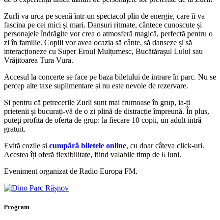
Zurli va urca pe scenă într-un spectacol plin de energie, care îi va
fascina pe cei mici și mari. Dansuri ritmate, cântece cunoscute și
personajele îndrăgite vor crea o atmosferă magică, perfectă pentru o
zi în familie. Copiii vor avea ocazia să cânte, să danseze și să
interacționeze cu Super Eroul Mulțumesc, Bucătărașul Lulul sau
Vrăjitoarea Tura Vura.
Accesul la concerte se face pe baza biletului de intrare în parc. Nu se
percep alte taxe suplimentare și nu este nevoie de rezervare.
Și pentru că petrecerile Zurli sunt mai frumoase în grup, ia-ți
prietenii și bucurați-vă de o zi plină de distracție împreună. În plus,
puteți profita de oferta de grup: la fiecare 10 copii, un adult intră
gratuit.
Evită cozile și
cumpără biletele online
, cu doar câteva click-uri.
Acestea îți oferă flexibilitate, fiind valabile timp de 6 luni.
Eveniment organizat de Radio Europa FM.
Program