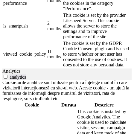
months
performance
the cookies in the category
"Performance".
This cookie is set by the provider
Litespeed Server. This cookie
2
ls_smartpush
allows the server to store the
months
settings and to improve
performance of the site.
The cookie is set by the GDPR
Cookie Consent plugin and is used
11
viewed_cookie_policy
to store whether or not user has
months
consented to the use of cookies. It
does not store any personal data.
Analytics
analytics
Cookie-urile analitice sunt utilizate pentru a înțelege modul în care
vizitatorii interacționează cu site-ul web. Aceste cookie - uri ajută la
furnizarea de informații despre numărul de vizitatori, rata de
respingere, sursa traficului etc.
Cookie
Durata
Descriere
This cookie is installed by
Google Analytics. The
cookie is used to calculate
visitor, session, campaign
data and keep track of site