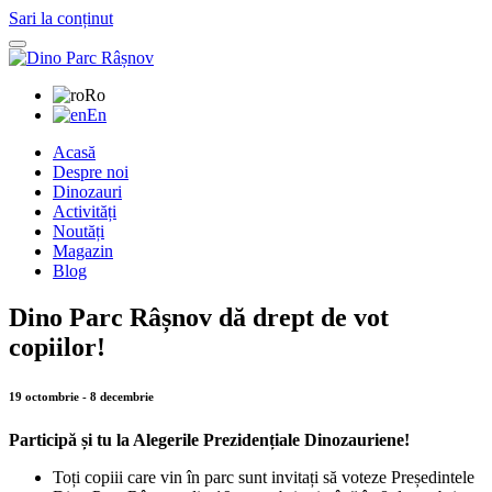
Sari la conținut
Ro
En
Acasă
Despre noi
Dinozauri
Activități
Noutăți
Magazin
Blog
Dino Parc Râșnov dă drept de vot
copiilor!
19 octombrie - 8 decembrie
Participă și tu la Alegerile Prezidențiale Dinozauriene!
Toți copiii care vin în parc sunt invitați să voteze Președintele