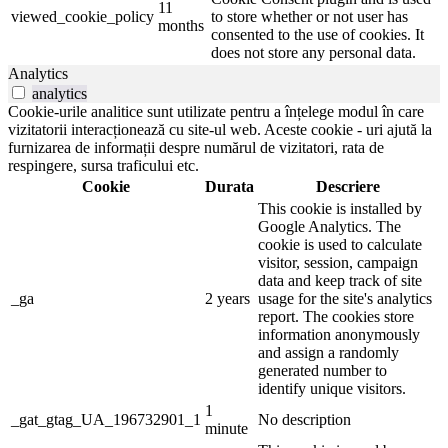
11
viewed_cookie_policy
to store whether or not user has
months
consented to the use of cookies. It
does not store any personal data.
Analytics
analytics
Cookie-urile analitice sunt utilizate pentru a înțelege modul în care
vizitatorii interacționează cu site-ul web. Aceste cookie - uri ajută la
furnizarea de informații despre numărul de vizitatori, rata de
respingere, sursa traficului etc.
Cookie
Durata
Descriere
This cookie is installed by
Google Analytics. The
cookie is used to calculate
visitor, session, campaign
data and keep track of site
_ga
2 years
usage for the site's analytics
report. The cookies store
information anonymously
and assign a randomly
generated number to
identify unique visitors.
1
_gat_gtag_UA_196732901_1
No description
minute