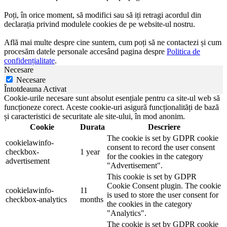
Poți, în orice moment, să modifici sau să iți retragi acordul din
declarația privind modulele cookies de pe website-ul nostru.
Află mai multe despre cine suntem, cum poți să ne contactezi și cum
procesăm datele personale accesând pagina despre
Politica de
confidențialitate
.
Necesare
Necesare
Întotdeauna Activat
Cookie-urile necesare sunt absolut esențiale pentru ca site-ul web să
funcționeze corect. Aceste cookie-uri asigură funcționalități de bază
și caracteristici de securitate ale site-ului, în mod anonim.
Cookie
Durata
Descriere
The cookie is set by GDPR cookie
cookielawinfo-
consent to record the user consent
checkbox-
1 year
for the cookies in the category
advertisement
"Advertisement".
This cookie is set by GDPR
Cookie Consent plugin. The cookie
cookielawinfo-
11
is used to store the user consent for
checkbox-analytics
months
the cookies in the category
"Analytics".
The cookie is set by GDPR cookie