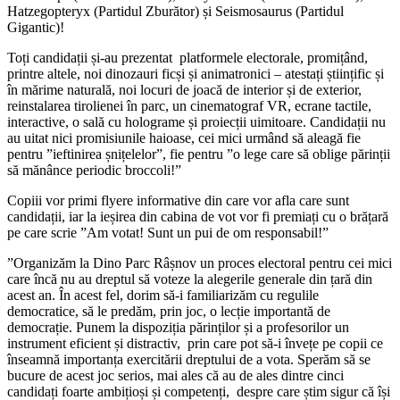
Hatzegopteryx (Partidul Zburător) și Seismosaurus (Partidul
Gigantic)!
Toți candidații și-au prezentat platformele electorale, promițând,
printre altele, noi dinozauri ficși și animatronici – atestați științific și
în mărime naturală, noi locuri de joacă de interior și de exterior,
reinstalarea tirolienei în parc, un cinematograf VR, ecrane tactile,
interactive, o sală cu holograme și proiecții uimitoare. Candidații nu
au uitat nici promisiunile haioase, cei mici urmând să aleagă fie
pentru ”ieftinirea șnițelelor”, fie pentru ”o lege care să oblige părinții
să mănânce periodic broccoli!”
Copiii vor primi flyere informative din care vor afla care sunt
candidații, iar la ieșirea din cabina de vot vor fi premiați cu o brățară
pe care scrie ”Am votat! Sunt un pui de om responsabil!”
”Organizăm la Dino Parc Râșnov un proces electoral pentru cei mici
care încă nu au dreptul să voteze la alegerile generale din țară din
acest an. În acest fel, dorim să-i familiarizăm cu regulile
democratice, să le predăm, prin joc, o lecție importantă de
democrație. Punem la dispoziția părinților și a profesorilor un
instrument eficient și distractiv, prin care pot să-i învețe pe copii ce
înseamnă importanța exercitării dreptului de a vota. Sperăm să se
bucure de acest joc serios, mai ales că au de ales dintre cinci
candidați foarte ambițioși și competenți, despre care știm sigur că își