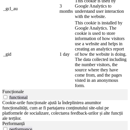
This cookie is used by
3
Google Analytics to
_gcl_au
months
understand user interaction
with the website.
This cookie is installed by
Google Analytics. The
cookie is used to store
information of how visitors
use a website and helps in
creating an analytics report
_gid
1 day
of how the website is doing.
The data collected including
the number visitors, the
source where they have
come from, and the pages
visted in an anonymous
form.
Funcționale
functional
Cookie-urile funcționale ajută la îndeplinirea anumitor
funcționalități, cum ar fi partajarea conținutului site-ului pe
platformele de socializare, colectarea feedback-urilor și alte funcții
ale terților.
Performanță
performance