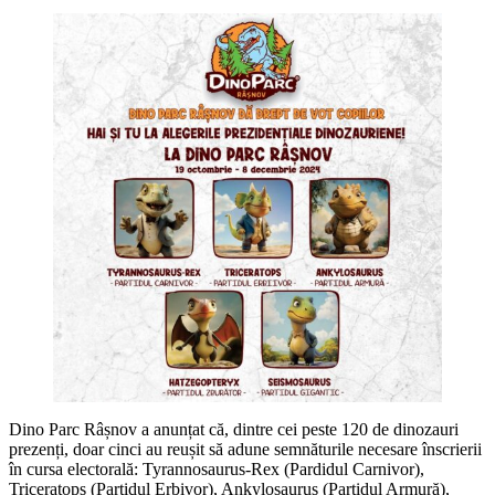
Dino Parc Râșnov a anunțat că, dintre cei peste 120 de dinozauri
prezenți, doar cinci au reușit să adune semnăturile necesare înscrierii
în cursa electorală: Tyrannosaurus-Rex (Pardidul Carnivor),
Triceratops (Partidul Erbivor), Ankylosaurus (Partidul Armură),