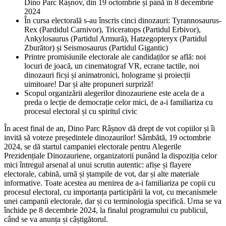
Dino Parc Râșnov, din 19 octombrie și până în 8 decembrie
2024
În cursa electorală s-au înscris cinci dinozauri: Tyrannosaurus-
Rex (Pardidul Carnivor), Triceratops (Partidul Erbivor),
Ankylosaurus (Partidul Armură), Hatzegopteryx (Partidul
Zburător) și Seismosaurus (Partidul Gigantic)
Printre promisiunile electorale ale candidaților se află: noi
locuri de joacă, un cinematograf VR, ecrane tactile, noi
dinozauri ficși și animatronici, holograme și proiecții
uimitoare! Dar și alte propuneri surpriză!
Scopul organizării alegerilor dinozauriene este acela de a
preda o lecție de democrație celor mici, de a-i familiariza cu
procesul electoral și cu spiritul civic
În acest final de an, Dino Parc Râșnov dă drept de vot copiilor și îi
invită să voteze președintele dinozaurilor! Sâmbătă, 19 octombrie
2024, se dă startul campaniei electorale pentru Alegerile
Prezidențiale Dinozauriene, organizatorii punând la dispoziția celor
mici întregul arsenal al unui scrutin autentic: afișe și flayere
electorale, cabină, urnă și ștampile de vot, dar și alte materiale
informative. Toate acestea au menirea de a-i familiariza pe copii cu
procesul electoral, cu importanța participării la vot, cu mecanismele
unei campanii electorale, dar și cu terminologia specifică. Urna se va
închide pe 8 decembrie 2024, la finalul programului cu publicul,
când se va anunța și câștigătorul.