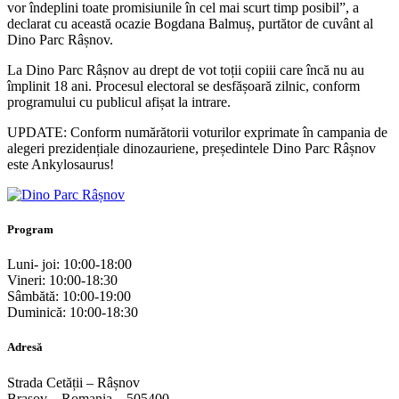
vor îndeplini toate promisiunile în cel mai scurt timp posibil”, a
declarat cu această ocazie Bogdana Balmuș, purtător de cuvânt al
Dino Parc Râșnov.
La Dino Parc Râșnov au drept de vot toții copiii care încă nu au
împlinit 18 ani. Procesul electoral se desfășoară zilnic, conform
programului cu publicul afișat la intrare.
UPDATE: Conform numărătorii voturilor exprimate în campania de
alegeri prezidențiale dinozauriene, președintele Dino Parc Râșnov
este Ankylosaurus!
Program
Luni- joi: 10:00-18:00
Vineri: 10:00-18:30
Sâmbătă: 10:00-19:00
Duminică: 10:00-18:30
Adresă
Strada Cetății – Râșnov
Brașov – Romania – 505400