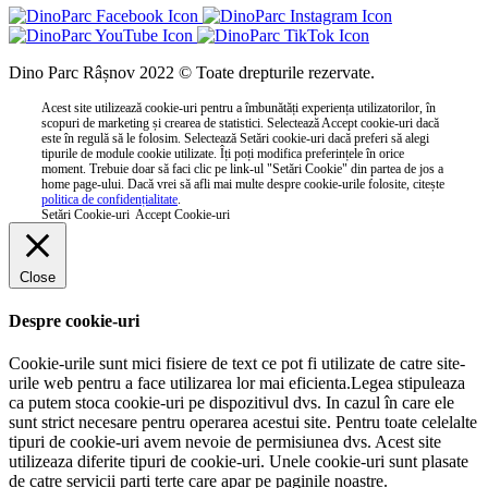
Dino Parc Râșnov 2022 © Toate drepturile rezervate.
Acest site utilizează cookie-uri pentru a îmbunătăți experiența utilizatorilor, în
scopuri de marketing și crearea de statistici. Selectează Accept cookie-uri dacă
este în regulă să le folosim. Selectează Setări cookie-uri dacă preferi să alegi
tipurile de module cookie utilizate. Îți poți modifica preferințele în orice
moment. Trebuie doar să faci clic pe link-ul "Setări Cookie" din partea de jos a
home page-ului. Dacă vrei să afli mai multe despre cookie-urile folosite, citește
politica de confidențialitate
.
Setări Cookie-uri
Accept Cookie-uri
Close
Despre cookie-uri
Cookie-urile sunt mici fisiere de text ce pot fi utilizate de catre site-
urile web pentru a face utilizarea lor mai eficienta.Legea stipuleaza
ca putem stoca cookie-uri pe dispozitivul dvs. In cazul în care ele
sunt strict necesare pentru operarea acestui site. Pentru toate celelalte
tipuri de cookie-uri avem nevoie de permisiunea dvs. Acest site
utilizeaza diferite tipuri de cookie-uri. Unele cookie-uri sunt plasate
de catre servicii parti terte care apar pe paginile noastre.