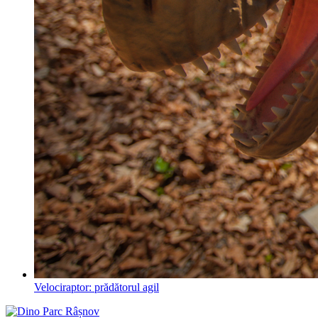
Velociraptor: prădătorul agil