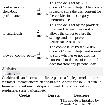
This cookie is set by GDPR
cookielawinfo-
Cookie Consent plugin. The cookie
11
checkbox-
is used to store the user consent for
months
performance
the cookies in the category
"Performance".
This cookie is set by the provider
Litespeed Server. This cookie
2
ls_smartpush
allows the server to store the
months
settings and to improve
performance of the site.
The cookie is set by the GDPR
Cookie Consent plugin and is used
11
viewed_cookie_policy
to store whether or not user has
months
consented to the use of cookies. It
does not store any personal data.
Analytics
analytics
Cookie-urile analitice sunt utilizate pentru a înțelege modul în care
vizitatorii interacționează cu site-ul web. Aceste cookie - uri ajută la
furnizarea de informații despre numărul de vizitatori, rata de
respingere, sursa traficului etc.
Cookie
Durata
Descriere
This cookie is installed by
Google Analytics. The