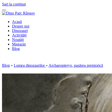
Sari la conținut
Acasă
Despre noi
Dinozauri
Activități
Noutăți
Magazin
Blog
Blog
»
Lumea dinozaurilor
»
Archaeopteryx, pasărea preistorică