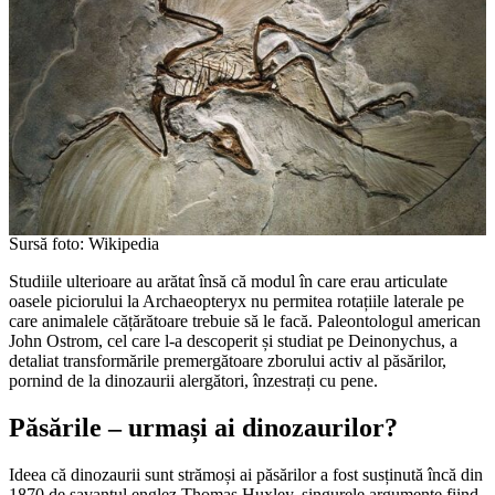
Sursă foto: Wikipedia
Studiile ulterioare au arătat însă că modul în care erau articulate
oasele piciorului la Archaeopteryx nu permitea rotațiile laterale pe
care animalele cățărătoare trebuie să le facă. Paleontologul american
John Ostrom, cel care l-a descoperit și studiat pe Deinonychus, a
detaliat transformările premergătoare zborului activ al păsărilor,
pornind de la dinozaurii alergători, înzestrați cu pene.
Păsările – urmași ai dinozaurilor?
Ideea că dinozaurii sunt strămoși ai păsărilor a fost susținută încă din
1870 de savantul englez Thomas Huxley, singurele argumente fiind