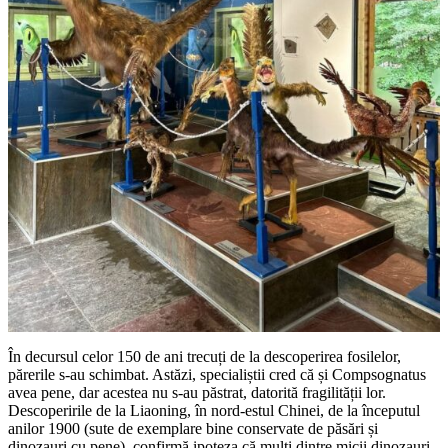
În decursul celor 150 de ani trecuți de la descoperirea fosilelor,
părerile s-au schimbat. Astăzi, specialiștii cred că și Compsognatus
avea pene, dar acestea nu s-au păstrat, datorită fragilității lor.
Descoperirile de la Liaoning, în nord-estul Chinei, de la începutul
anilor 1900 (sute de exemplare bine conservate de păsări și
dinozauri cu pene), confirmă ipoteza că mulți dintre micii dinozauri