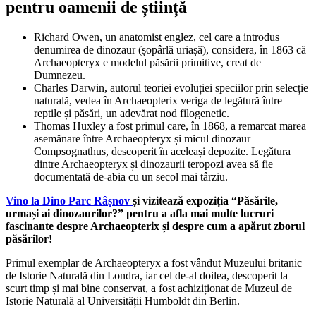
pentru oamenii de știință
Richard Owen, un anatomist englez, cel care a introdus
denumirea de dinozaur (șopârlă uriașă), considera, în 1863 că
Archaeopteryx e modelul păsării primitive, creat de
Dumnezeu.
Charles Darwin, autorul teoriei evoluției speciilor prin selecție
naturală, vedea în Archaeopterix veriga de legătură între
reptile și păsări, un adevărat nod filogenetic.
Thomas Huxley a fost primul care, în 1868, a remarcat marea
asemănare între Archaeopteryx și micul dinozaur
Compsognathus, descoperit în aceleași depozite. Legătura
dintre Archaeopteryx și dinozaurii teropozi avea să fie
documentată de-abia cu un secol mai târziu.
Vino la Dino Parc Râșnov
și vizitează expoziția “Păsările,
urmași ai dinozaurilor?” pentru a afla mai multe lucruri
fascinante despre Archaeopterix și despre cum a apărut zborul
păsărilor!
Primul exemplar de Archaeopteryx a fost vândut Muzeului britanic
de Istorie Naturală din Londra, iar cel de-al doilea, descoperit la
scurt timp și mai bine conservat, a fost achiziționat de Muzeul de
Istorie Naturală al Universității Humboldt din Berlin.