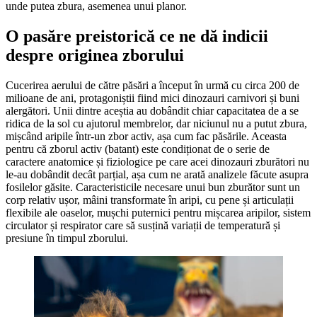
unde putea zbura, asemenea unui planor.
O pasăre preistorică ce ne dă indicii
despre originea zborului
Cucerirea aerului de către păsări a început în urmă cu circa 200 de
milioane de ani, protagoniștii fiind mici dinozauri carnivori și buni
alergători. Unii dintre aceștia au dobândit chiar capacitatea de a se
ridica de la sol cu ajutorul membrelor, dar niciunul nu a putut zbura,
mișcând aripile într-un zbor activ, așa cum fac păsările. Aceasta
pentru că zborul activ (batant) este condiționat de o serie de
caractere anatomice și fiziologice pe care acei dinozauri zburători nu
le-au dobândit decât parțial, așa cum ne arată analizele făcute asupra
fosilelor găsite. Caracteristicile necesare unui bun zburător sunt un
corp relativ ușor, mâini transformate în aripi, cu pene și articulații
flexibile ale oaselor, mușchi puternici pentru mișcarea aripilor, sistem
circulator și respirator care să susțină variații de temperatură și
presiune în timpul zborului.