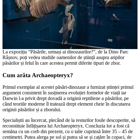
La expoziția “Păsările, urmași ai dinozaurilor?”, de la Dino Parc
Râșnov, poți vedea studiile oamenilor de știință asupra aripilor
păsărilor și felul în care acestea permit diferite tipuri de zbor.
Cum arăta Archaeopteryx?
Primul exemplar al acestei păsări-dinozaur a furnizat științei primul
argument consistent în susținerea evoluției formelor de viață iar
Darwin l-a privit drept dovadă a originii reptiliene a păsărilor, pe
când teoriile moderne îl tratează drept element cheie în discutarea
originii păsărilor și a zborului.
Specialiștii au încercat, plecând de la resturilor fosile descoperite, să
reconstituie înfățișarea lui Archaeopteryx. Concluzia lor a fost că
semăna cu un corb din prezent, cu o talie cuprinsă între 35 – 45 de
centimetri. Putea alerga pe sol și putea să se și cațăre în copaci, de