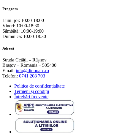
Program
Luni- joi: 10:00-18:00
Vineri: 10:00-18:30
Sâmbătă: 10:00-19:00
Duminică: 10:00-18:30
Adresă
Strada Cetății – Râșnov
Brașov – Romania – 505400
Email:
info@dinoparc.ro
Telefon:
0741 208 703
Politica de confidențialitate
Termeni și condiții
Întrebări frecvente