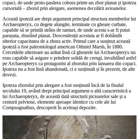
copaci, de unde proto-pasărea cobora printr-un zbor planat și ipoteza
cursorială – zborul prin alergare, asemenea decolării avioanelor.
Această ipoteză are drept argument principal structura membrelor lui
Archaeopteryx, cu degete alungite, terminate cu gheare curbate,
capabile să se prindă strâns de ramuri, de unde acesta s-ar fi putut
parașuta, zburând planat. Descendenții acestuia ar fi dobândit
ulterior capacitatea de a zbura activ. Primul care a susținut această
ipoteză a fost paleontologul american Othniel Marsh, în 1880.
Cercetările ulterioare au arătat însă că ghearele lui Archaeopteryx nu
erau capabile să asigure o prindere solidă de crengi, invalidând astfel
pe Archaeopteryx ca protagonist al zborului prin lansarea din copaci.
Ipoteza nu a fost însă abandonată, ci e susținută și în prezent, de alte
dovezi.
Ipoteza zborului prin alergare a fost susținută încă de la finalul
secolului 19, având drept principal argument o altă caracteristică a
lui Archaeopteryx, de această dată structurii picioarelor sale și a
centurii pelviene, elemente aproape identice cu cele ale lui
Compsognathus, descoperit în aceleași depozite.