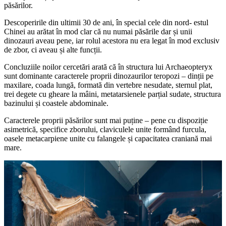
păsărilor.
Descoperirile din ultimii 30 de ani, în special cele din nord- estul
Chinei au arătat în mod clar că nu numai păsările dar și unii
dinozauri aveau pene, iar rolul acestora nu era legat în mod exclusiv
de zbor, ci aveau și alte funcții.
Concluziile noilor cercetări arată că în structura lui Archaeopteryx
sunt dominante caracterele proprii dinozaurilor teropozi – dinții pe
maxilare, coada lungă, formată din vertebre nesudate, sternul plat,
trei degete cu gheare la mâini, metatarsienele parțial sudate, structura
bazinului și coastele abdominale.
Caracterele proprii păsărilor sunt mai puține – pene cu dispoziție
asimetrică, specifice zborului, claviculele unite formând furcula,
oasele metacarpiene unite cu falangele și capacitatea craniană mai
mare.