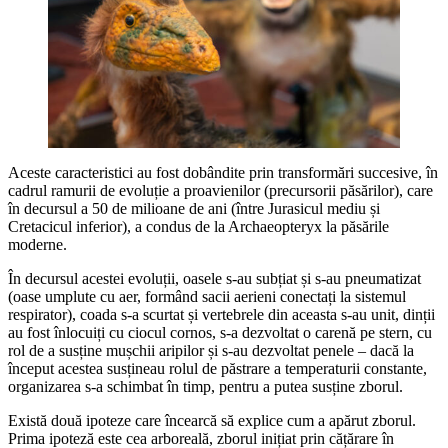
Aceste caracteristici au fost dobândite prin transformări succesive, în
cadrul ramurii de evoluție a proavienilor (precursorii păsărilor), care
în decursul a 50 de milioane de ani (între Jurasicul mediu și
Cretacicul inferior), a condus de la Archaeopteryx la păsările
moderne.
În decursul acestei evoluții, oasele s-au subțiat și s-au pneumatizat
(oase umplute cu aer, formând sacii aerieni conectați la sistemul
respirator), coada s-a scurtat și vertebrele din aceasta s-au unit, dinții
au fost înlocuiți cu ciocul cornos, s-a dezvoltat o carenă pe stern, cu
rol de a susține mușchii aripilor și s-au dezvoltat penele – dacă la
început acestea susțineau rolul de păstrare a temperaturii constante,
organizarea s-a schimbat în timp, pentru a putea susține zborul.
Există două ipoteze care încearcă să explice cum a apărut zborul.
Prima ipoteză este cea arboreală, zborul inițiat prin cățărare în