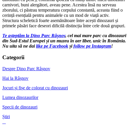
carnivori, buni alergători, aveau pene. Acestea însă nu serveau
zborului, ci păstrau temperatura corpului constantă, aceasta fiind o
cerință esențială pentru animalele cu un mod de viață activ.
Structura scheletică foarte asemănătoare între acești dinozauri și
primele păsări face deseori dificilă distincția între cele două grupuri.
Te așteptăm la Dino Parc Râșnov
, cel mai mare parc cu dinozauri
din Sud-Estul Europei și un muzeu în aer liber, unic în România.
Nu uita să ne dai
like pe Facebook
și
follow pe Instagram
!
Categorii
Despre Dino Parc Râșnov
Hai la Râșnov
Jocuri și fișe de colorat cu dinozauri
Lumea dinozaurilor
Specii de dinozauri
Știri