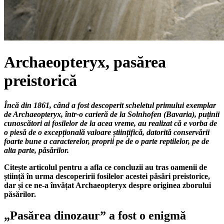
Archaeopteryx, pasărea
preistorică
Încă din 1861, când a fost descoperit scheletul primului exemplar
de Archaeopteryx, într-o carieră de la Solnhofen (Bavaria), puținii
cunoscători ai fosilelor de la acea vreme, au realizat că e vorba de
o piesă de o excepțională valoare științifică, datorită conservării
foarte bune a caracterelor, proprii pe de o parte reptilelor, pe de
alta parte, păsărilor.
Citește articolul pentru a afla ce concluzii au tras oamenii de
știință în urma descoperirii fosilelor acestei păsări preistorice,
dar și ce ne-a învățat Archaeopteryx despre originea zborului
păsărilor.
„Pasărea dinozaur” a fost o enigmă