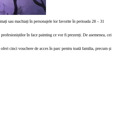
umați sau machiați în personajele lor favorite în perioada 28 – 31
 profesioniștilor în face painting ce vor fi prezenți. De asemenea, cei
feri cinci vouchere de acces în parc pentru toată familia, precum și