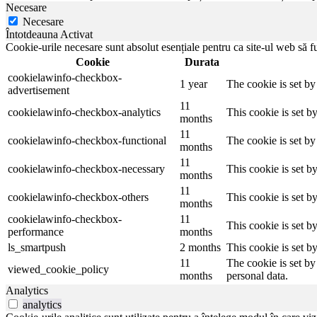
Necesare
Necesare
Întotdeauna Activat
Cookie-urile necesare sunt absolut esențiale pentru ca site-ul web să fu
Cookie
Durata
cookielawinfo-checkbox-
1 year
The cookie is set b
advertisement
11
cookielawinfo-checkbox-analytics
This cookie is set b
months
11
cookielawinfo-checkbox-functional
The cookie is set by
months
11
cookielawinfo-checkbox-necessary
This cookie is set b
months
11
cookielawinfo-checkbox-others
This cookie is set b
months
cookielawinfo-checkbox-
11
This cookie is set 
performance
months
ls_smartpush
2 months
This cookie is set b
11
The cookie is set by
viewed_cookie_policy
months
personal data.
Analytics
analytics