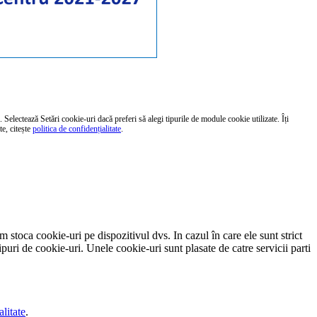
 Selectează Setări cookie-uri dacă preferi să alegi tipurile de module cookie utilizate. Îți
te, citește
politica de confidențialitate
.
em stoca cookie-uri pe dispozitivul dvs. In cazul în care ele sunt strict
ipuri de cookie-uri. Unele cookie-uri sunt plasate de catre servicii parti
alitate
.