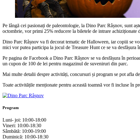
Pe lângă cei pasionați de paleontologie, la Dino Parc Râșnov, sunt aștep
octombrie, vor primi 25% reducere la biletele de intrare achiziționate d
Dino Parc Râșnov va fi decorat tematic de Halloween, iar copiii se vor p
mici vor putea participa la jocul de Treasure Hunt ce se va desfășura î
Pe pagina de Facebook a Dino Parc Râșnov se va desfășura în perioada 
un cupon de 100 de lei pentru magazinul de suveniruri din parc.
Mai multe detalii despre activități, concursuri și program se pot afla d
Toate activitățile menționate pentru această toamnă vor fi incluse în pr
Program
Luni- joi: 10:00-18:00
Vineri: 10:00-18:30
Sâmbătă: 10:00-19:00
Duminică: 10:00-18:30