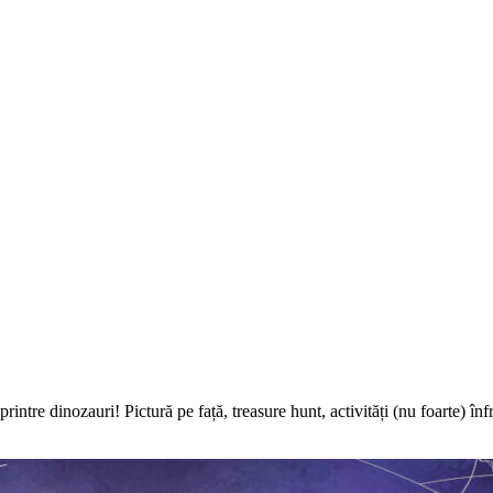
ntre dinozauri! Pictură pe față, treasure hunt, activități (nu foarte) înfr