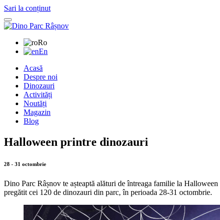
Sari la conținut
Ro
En
Acasă
Despre noi
Dinozauri
Activități
Noutăți
Magazin
Blog
Halloween printre dinozauri
28 - 31 octombrie
Dino Parc Râșnov te așteaptă alături de întreaga familie la Halloween pri
pregătit cei 120 de dinozauri din parc, în perioada 28-31 octombrie.