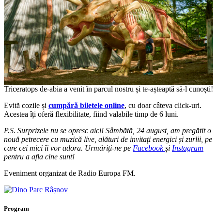
Triceratops de-abia a venit în parcul nostru și te-așteaptă să-l cunoști!
Evită cozile și
cumpără biletele online
, cu doar câteva click-uri.
Acestea îți oferă flexibilitate, fiind valabile timp de 6 luni.
P.S. Surprizele nu se opresc aici! Sâmbătă, 24 august, am pregătit o
nouă petrecere cu muzică live, alături de invitați energici și zurlii, pe
care cei mici îi vor adora. Urmăriți-ne pe
Facebook
și
Instagram
pentru a afla cine sunt!
Eveniment organizat de Radio Europa FM.
Program