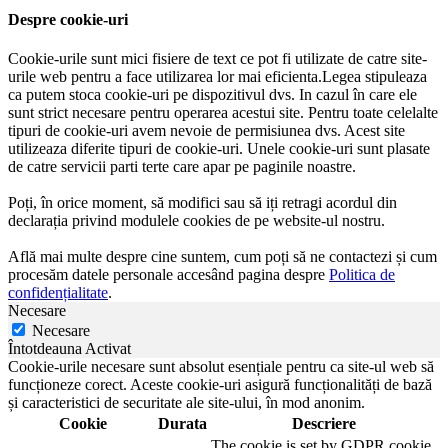
Despre cookie-uri
Cookie-urile sunt mici fisiere de text ce pot fi utilizate de catre site-
urile web pentru a face utilizarea lor mai eficienta.Legea stipuleaza
ca putem stoca cookie-uri pe dispozitivul dvs. In cazul în care ele
sunt strict necesare pentru operarea acestui site. Pentru toate celelalte
tipuri de cookie-uri avem nevoie de permisiunea dvs. Acest site
utilizeaza diferite tipuri de cookie-uri. Unele cookie-uri sunt plasate
de catre servicii parti terte care apar pe paginile noastre.
Poți, în orice moment, să modifici sau să iți retragi acordul din
declarația privind modulele cookies de pe website-ul nostru.
Află mai multe despre cine suntem, cum poți să ne contactezi și cum
procesăm datele personale accesând pagina despre
Politica de
confidențialitate
.
Necesare
Necesare
Întotdeauna Activat
Cookie-urile necesare sunt absolut esențiale pentru ca site-ul web să
funcționeze corect. Aceste cookie-uri asigură funcționalități de bază
și caracteristici de securitate ale site-ului, în mod anonim.
Cookie
Durata
Descriere
The cookie is set by GDPR cookie