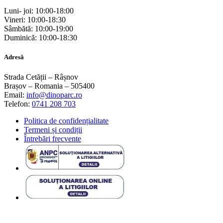
Luni- joi: 10:00-18:00
Vineri: 10:00-18:30
Sâmbătă: 10:00-19:00
Duminică: 10:00-18:30
Adresă
Strada Cetății – Râșnov
Brașov – Romania – 505400
Email:
info@dinoparc.ro
Telefon:
0741 208 703
Politica de confidențialitate
Termeni și condiții
Întrebări frecvente