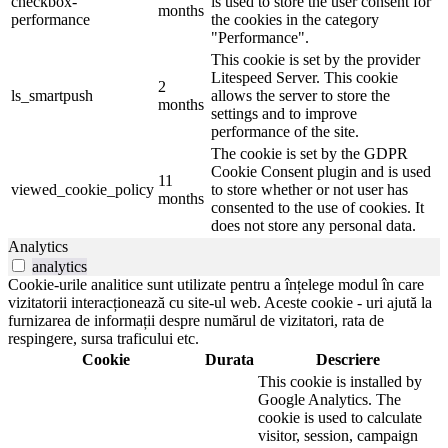
checkbox-
is used to store the user consent for
months
performance
the cookies in the category
"Performance".
This cookie is set by the provider
Litespeed Server. This cookie
2
ls_smartpush
allows the server to store the
months
settings and to improve
performance of the site.
The cookie is set by the GDPR
Cookie Consent plugin and is used
11
viewed_cookie_policy
to store whether or not user has
months
consented to the use of cookies. It
does not store any personal data.
Analytics
analytics
Cookie-urile analitice sunt utilizate pentru a înțelege modul în care
vizitatorii interacționează cu site-ul web. Aceste cookie - uri ajută la
furnizarea de informații despre numărul de vizitatori, rata de
respingere, sursa traficului etc.
Cookie
Durata
Descriere
This cookie is installed by
Google Analytics. The
cookie is used to calculate
visitor, session, campaign