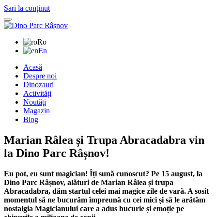
Sari la conținut
Ro
En
Acasă
Despre noi
Dinozauri
Activități
Noutăți
Magazin
Blog
Marian Râlea și Trupa Abracadabra vin
la Dino Parc Râșnov!
Eu pot, eu sunt magician! Îți sună cunoscut? Pe 15 august, la
Dino Parc Râșnov, alături de Marian Râlea și trupa
Abracadabra, dăm startul celei mai magice zile de vară. A sosit
momentul să ne bucurăm împreună cu cei mici și să le arătăm
nostalgia Magicianului care a adus bucurie și emoție pe