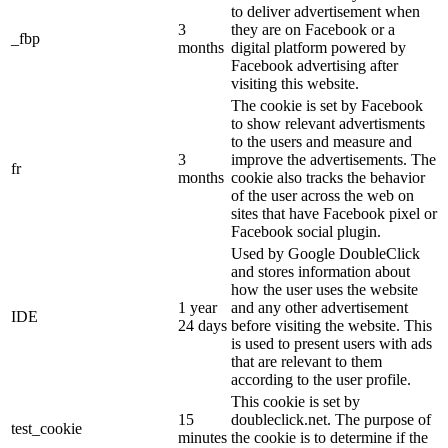
to deliver advertisement when
3
they are on Facebook or a
_fbp
months
digital platform powered by
Facebook advertising after
visiting this website.
The cookie is set by Facebook
to show relevant advertisments
to the users and measure and
3
improve the advertisements. The
fr
months
cookie also tracks the behavior
of the user across the web on
sites that have Facebook pixel or
Facebook social plugin.
Used by Google DoubleClick
and stores information about
how the user uses the website
1 year
and any other advertisement
IDE
24 days
before visiting the website. This
is used to present users with ads
that are relevant to them
according to the user profile.
This cookie is set by
15
doubleclick.net. The purpose of
test_cookie
minutes
the cookie is to determine if the