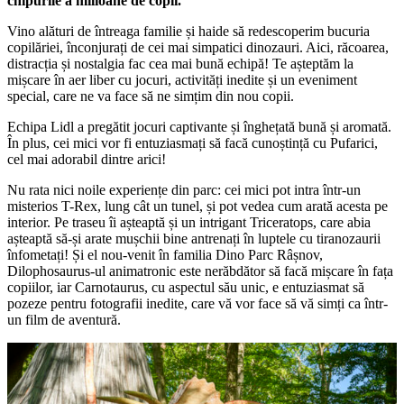
chipurile a milioane de copii.
Vino alături de întreaga familie și haide să redescoperim bucuria
copilăriei, înconjurați de cei mai simpatici dinozauri. Aici, răcoarea,
distracția și nostalgia fac cea mai bună echipă! Te așteptăm la
mișcare în aer liber cu jocuri, activități inedite și un eveniment
special, care ne va face să ne simțim din nou copii.
Echipa Lidl a pregătit jocuri captivante și înghețată bună și aromată.
În plus, cei mici vor fi entuziasmați să facă cunoștință cu Pufarici,
cel mai adorabil dintre arici!
Nu rata nici noile experiențe din parc: cei mici pot intra într-un
misterios T-Rex, lung cât un tunel, și pot vedea cum arată acesta pe
interior. Pe traseu îi așteaptă și un intrigant Triceratops, care abia
așteaptă să-și arate mușchii bine antrenați în luptele cu tiranozaurii
înfometați! Și el nou-venit în familia Dino Parc Râșnov,
Dilophosaurus-ul animatronic este nerăbdător să facă mișcare în fața
copiilor, iar Carnotaurus, cu aspectul său unic, e entuziasmat să
pozeze pentru fotografii inedite, care vă vor face să vă simți ca într-
un film de aventură.