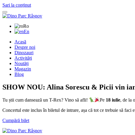
Sari la conținut
Ro
En
Acasă
Despre noi
Dinozauri
Activități
Noutăți
Magazin
Blog
SHOW NOU: Alina Sorescu & Picii vin iar
Tu știi cum dansează un T-Rex? Vino să afli!
Pe
18 iulie
, de la 
Concertul este inclus în biletul de intrare, așa că tot ce trebuie să faci es
Cumpără bilet