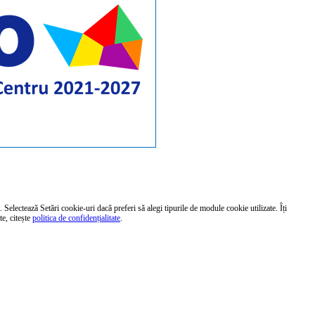
 Selectează Setări cookie-uri dacă preferi să alegi tipurile de module cookie utilizate. Îți
te, citește
politica de confidențialitate
.