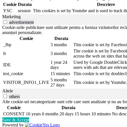
Cookie
Durata
Descriere
YSC
session
This cookies is set by Youtube and is used to track 
Marketing
advertisement
Cookie-urile publicitare sunt utilizate pentru a furniza vizitatorilor r
anunțuri personalizate.
Cookie
Durata
_fbp
3 months
This cookie is set by Faceboo
The cookie is set by Facebook
fr
3 months
across the web on sites that 
1 year 24
Used by Google DoubleClick an
IDE
days
users with ads that are relevan
test_cookie
15 minutes
This cookie is set by doublecl
5 months
VISITOR_INFO1_LIVE
This cookie is set by Youtube
27 days
Altele
others
Alte cookie-uri necategorizate sunt cele care sunt analizate și nu au fost
Cookie
Durata
Descr
CONSENT
16 years 6 months 20 days 15 hours 10 minutes
No desc
Save & Accept
Powered by