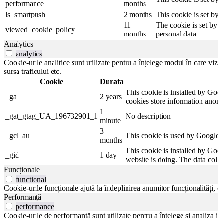
performance
months
ls_smartpush
2 months
This cookie is set b
11
The cookie is set by
viewed_cookie_policy
months
personal data.
Analytics
analytics
Cookie-urile analitice sunt utilizate pentru a înțelege modul în care viz
sursa traficului etc.
Cookie
Durata
This cookie is installed by Goo
_ga
2 years
cookies store information ano
1
_gat_gtag_UA_196732901_1
No description
minute
3
_gcl_au
This cookie is used by Google 
months
This cookie is installed by Go
_gid
1 day
website is doing. The data co
Funcționale
functional
Cookie-urile funcționale ajută la îndeplinirea anumitor funcționalități, c
Performanță
performance
Cookie-urile de performanță sunt utilizate pentru a înțelege și analiza i