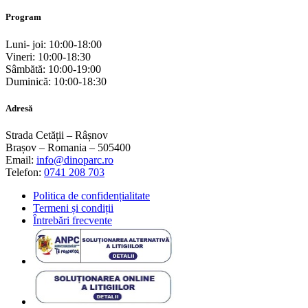
Program
Luni- joi: 10:00-18:00
Vineri: 10:00-18:30
Sâmbătă: 10:00-19:00
Duminică: 10:00-18:30
Adresă
Strada Cetății – Râșnov
Brașov – Romania – 505400
Email:
info@dinoparc.ro
Telefon:
0741 208 703
Politica de confidențialitate
Termeni și condiții
Întrebări frecvente