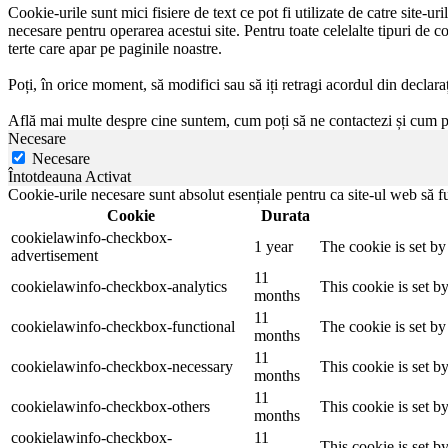
Cookie-urile sunt mici fisiere de text ce pot fi utilizate de catre site-u
necesare pentru operarea acestui site. Pentru toate celelalte tipuri de c
terte care apar pe paginile noastre.
Poți, în orice moment, să modifici sau să iți retragi acordul din declar
Află mai multe despre cine suntem, cum poți să ne contactezi și cum
Necesare
Necesare
Întotdeauna Activat
Cookie-urile necesare sunt absolut esențiale pentru ca site-ul web să fu
Cookie
Durata
cookielawinfo-checkbox-
1 year
The cookie is set b
advertisement
11
cookielawinfo-checkbox-analytics
This cookie is set b
months
11
cookielawinfo-checkbox-functional
The cookie is set by
months
11
cookielawinfo-checkbox-necessary
This cookie is set b
months
11
cookielawinfo-checkbox-others
This cookie is set b
months
cookielawinfo-checkbox-
11
This cookie is set 