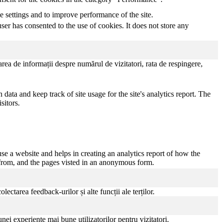
he settings and to improve performance of the site.
er has consented to the use of cookies. It does not store any
zarea de informații despre numărul de vizitatori, rata de respingere,
data and keep track of site usage for the site's analytics report. The
sitors.
use a website and helps in creating an analytics report of how the
 from, and the pages visted in an anonymous form.
lectarea feedback-urilor și alte funcții ale terților.
nei experiențe mai bune utilizatorilor pentru vizitatori.