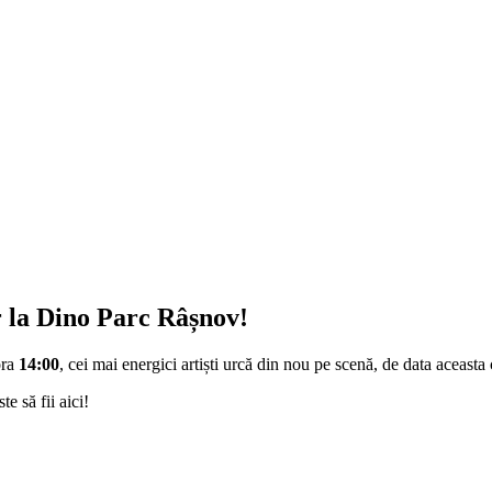
 la Dino Parc Râșnov!
ora
14:00
, cei mai energici artiști urcă din nou pe scenă, de data aceast
te să fii aici!