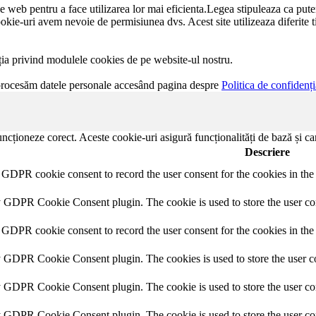
rile web pentru a face utilizarea lor mai eficienta.Legea stipuleaza ca put
ookie-uri avem nevoie de permisiunea dvs. Acest site utilizeaza diferite t
ația privind modulele cookies de pe website-ul nostru.
 procesăm datele personale accesând pagina despre
Politica de confidenți
ncționeze corect. Aceste cookie-uri asigură funcționalități de bază și car
Descriere
y GDPR cookie consent to record the user consent for the cookies in th
y GDPR Cookie Consent plugin. The cookie is used to store the user con
 GDPR cookie consent to record the user consent for the cookies in the
y GDPR Cookie Consent plugin. The cookies is used to store the user co
y GDPR Cookie Consent plugin. The cookie is used to store the user con
by GDPR Cookie Consent plugin. The cookie is used to store the user co