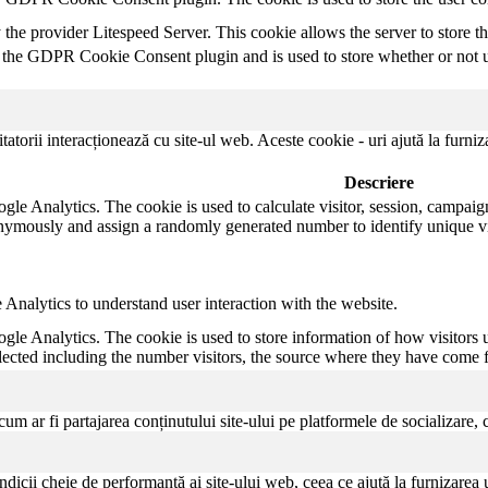
y the provider Litespeed Server. This cookie allows the server to store t
 the GDPR Cookie Consent plugin and is used to store whether or not us
itatorii interacționează cu site-ul web. Aceste cookie - uri ajută la furni
Descriere
gle Analytics. The cookie is used to calculate visitor, session, campaign 
nymously and assign a randomly generated number to identify unique vi
Analytics to understand user interaction with the website.
ogle Analytics. The cookie is used to store information of how visitors 
llected including the number visitors, the source where they have come
um ar fi partajarea conținutului site-ului pe platformele de socializare, co
ndicii cheie de performanță ai site-ului web, ceea ce ajută la furnizarea u