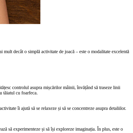
 mult decât o simplă activitate de joacă – este o modalitate excelentă
tățesc controlul asupra mișcărilor mâinii, învățând să traseze linii
u tăiatul cu foarfeca.
ctivitate îi ajută să se relaxeze și să se concentreze asupra detaliilor.
jează să experimenteze și să își exploreze imaginația. În plus, este o