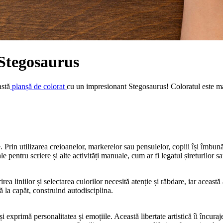
 Stegosaurus
astă
planșă de colorat
cu un impresionant Stegosaurus! Coloratul este mai
e. Prin utilizarea creioanelor, markerelor sau pensulelor, copiii își îmbună
le pentru scriere și alte activități manuale, cum ar fi legatul șireturilor sa
a liniilor și selectarea culorilor necesită atenție și răbdare, iar această a
ă la capăt, construind autodisciplina.
i exprimă personalitatea și emoțiile. Această libertate artistică îi încura