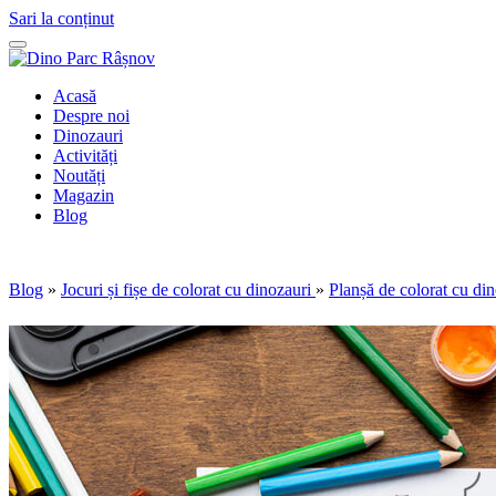
Sari la conținut
Acasă
Despre noi
Dinozauri
Activități
Noutăți
Magazin
Blog
Blog
»
Jocuri și fișe de colorat cu dinozauri
»
Planșă de colorat cu di