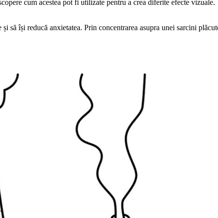
copere cum acestea pot fi utilizate pentru a crea diferite efecte vizuale.
e și să își reducă anxietatea. Prin concentrarea asupra unei sarcini plăcute