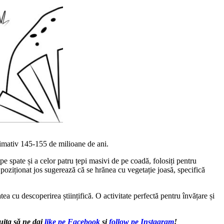
ximativ 145-155 de milioane de ani.
e spate și a celor patru țepi masivi de pe coadă, folosiți pentru
poziționat jos sugerează că se hrănea cu vegetație joasă, specifică
ea cu descoperirea științifică. O activitate perfectă pentru învățare și
uita să ne dai
like pe Facebook
și
follow pe Instagram
!