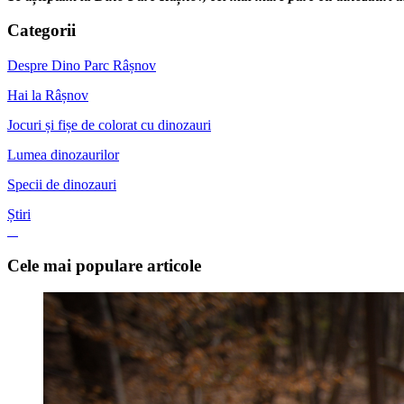
Categorii
Despre Dino Parc Râșnov
Hai la Râșnov
Jocuri și fișe de colorat cu dinozauri
Lumea dinozaurilor
Specii de dinozauri
Știri
Cele mai populare articole