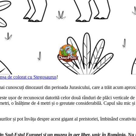
anșa de colorat cu Stegosaurus
!
mai cunoscuți dinozauri din perioada Jurasicului, care a trăit acum apro
te ușor de recunoscut datorită celor două rânduri de plăci verticale de p
ri, o înălțime de 4 metri și o greutate considerabilă. Capul său mic și 
rilor și pot învăța despre acest gigant al preistoriei, îmbinând creativitat
in Sud-Estul Europei și un muzeu în aer liber, unic în România. Nu 