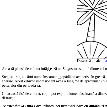
Descarcă de aici
pl
Această planșă de colorat înfățișează un Stegosaurus, unul dintre cei 
Stegosaurus, al cărui nume înseamnă „șopârlă cu acoperiș” în greacă, es
apărare. Acest erbivor impresionant avea o lungime de aproximativ 9 met
peisajelor din perioada sa.
Cu această fișă de colorat, copiii pot explora lumea fascinantă a dinozau
distracție!
Te așteptăm la Dino Parc Râșnov, cel mai mare parc cu dinozauri d