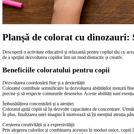
Planșă de colorat cu dinozauri:
Descoperă o activitate educativă și relaxantă pentru copilul tău cu ace
de a sprijini dezvoltarea copiilor într-un mod distractiv și creativ.
Beneficiile coloratului pentru copii
Dezvoltarea coordonării fine și a dexterității
Coloratul contribuie semnificativ la dezvoltarea abilităților motorii fin
precise și să respecte contururile desenelor. Aceste abilități sunt esenția
Îmbunătățirea concentrării și a atenției
Coloratul ajută copiii să își dezvolte capacitatea de concentrare. Urmărire
În plus, finalizarea unei imagini îi motivează să își mențină atenția pân
Creșterea creativității și a expresivității
Prin alegerea culorilor și combinarea acestora în moduri unice, copiii îș