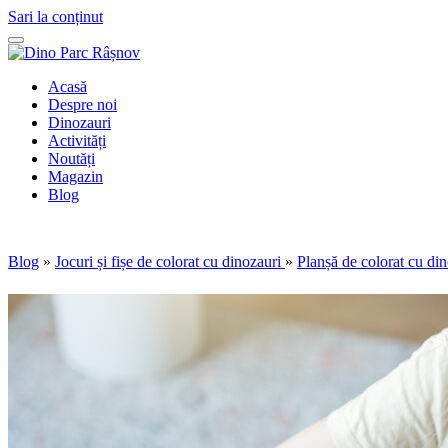
Sari la conținut
Acasă
Despre noi
Dinozauri
Activități
Noutăți
Magazin
Blog
Blog
»
Jocuri și fișe de colorat cu dinozauri
»
Planșă de colorat cu din