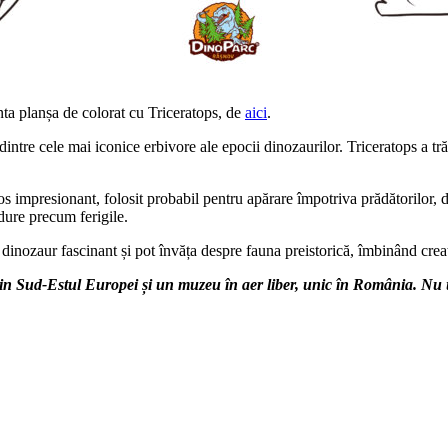
nta planșa de colorat cu Triceratops, de
aici
.
intre cele mai iconice erbivore ale epocii dinozaurilor. Triceratops a tr
os impresionant, folosit probabil pentru apărare împotriva prădătorilor, dar
dure precum ferigile.
i dinozaur fascinant și pot învăța despre fauna preistorică, îmbinând creat
in Sud-Estul Europei și un muzeu în aer liber, unic în România. Nu 