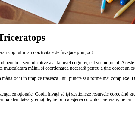
Triceratops
ră-i copilului tău o activitate de învățare prin joc!
nd beneficii semnificative atât la nivel cognitiv, cât și emoțional. Aceste
olte musculatura mâinii și coordonarea necesară pentru a ține corect un cr
rea mână-ochi în timp ce trasează linii, puncte sau forme mai complexe. De
igenței emoționale. Copiii învață să își gestioneze resursele corectând g
a identitatea și emoțiile, fie prin alegerea culorilor preferate, fie prin r