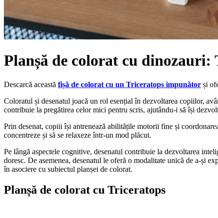
Planșă de colorat cu dinozauri: 
Descarcă această
fișă de colorat cu un Triceratops impunător
și ofe
Coloratul și desenatul joacă un rol esențial în dezvoltarea copiilor, avâ
contribuie la pregătirea celor mici pentru scris, ajutându-i să își dezv
Prin desenat, copiii își antrenează abilitățile motorii fine și coordona
concentreze și să se relaxeze într-un mod plăcut.
Pe lângă aspectele cognitive, desenatul contribuie la dezvoltarea intel
doresc. De asemenea, desenatul le oferă o modalitate unică de a-și exprim
în asociere cu subiectul planșei de colorat.
Planșă de colorat cu Triceratops