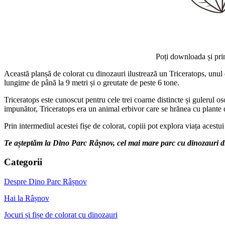
Poți downloada și pri
Această planșă de colorat cu dinozauri ilustrează un Triceratops, unul d
lungime de până la 9 metri și o greutate de peste 6 tone.
Triceratops este cunoscut pentru cele trei coarne distincte și gulerul os
impunător, Triceratops era un animal erbivor care se hrănea cu plante 
Prin intermediul acestei fișe de colorat, copiii pot explora viața acestu
Te așteptăm la Dino Parc Râșnov, cel mai mare parc cu dinozauri d
Categorii
Despre Dino Parc Râșnov
Hai la Râșnov
Jocuri și fișe de colorat cu dinozauri