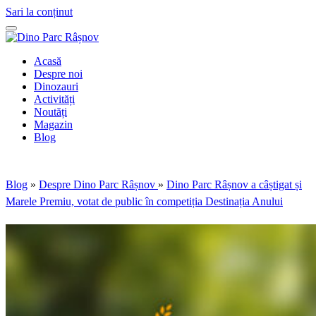
Sari la conținut
Acasă
Despre noi
Dinozauri
Activități
Noutăți
Magazin
Blog
Blog
»
Despre Dino Parc Râșnov
»
Dino Parc Râșnov a câștigat și
Marele Premiu, votat de public în competiția Destinația Anului