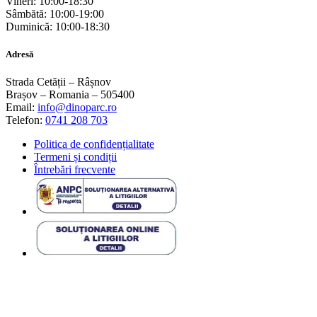
Vineri: 10:00-18:30
Sâmbătă: 10:00-19:00
Duminică: 10:00-18:30
Adresă
Strada Cetății – Râșnov
Brașov – Romania – 505400
Email:
info@dinoparc.ro
Telefon:
0741 208 703
Politica de confidențialitate
Termeni și condiții
Întrebări frecvente