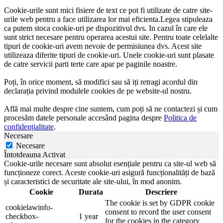
Cookie-urile sunt mici fisiere de text ce pot fi utilizate de catre site-
urile web pentru a face utilizarea lor mai eficienta.Legea stipuleaza
ca putem stoca cookie-uri pe dispozitivul dvs. In cazul în care ele
sunt strict necesare pentru operarea acestui site. Pentru toate celelalte
tipuri de cookie-uri avem nevoie de permisiunea dvs. Acest site
utilizeaza diferite tipuri de cookie-uri. Unele cookie-uri sunt plasate
de catre servicii parti terte care apar pe paginile noastre.
Poți, în orice moment, să modifici sau să iți retragi acordul din
declarația privind modulele cookies de pe website-ul nostru.
Află mai multe despre cine suntem, cum poți să ne contactezi și cum
procesăm datele personale accesând pagina despre
Politica de
confidențialitate
.
Necesare
Necesare
Întotdeauna Activat
Cookie-urile necesare sunt absolut esențiale pentru ca site-ul web să
funcționeze corect. Aceste cookie-uri asigură funcționalități de bază
și caracteristici de securitate ale site-ului, în mod anonim.
Cookie
Durata
Descriere
The cookie is set by GDPR cookie
cookielawinfo-
consent to record the user consent
checkbox-
1 year
for the cookies in the category